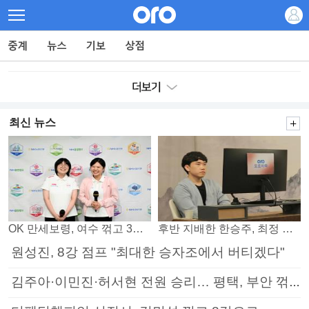
최신 뉴스
OK 만세보령, 여수 꺾고 3연패 탈출
후반 지배한 한승주, 최정 꺾고 8강 진출
원성진, 8강 점프 "최대한 승자조에서 버티겠다"
김주아·이민진·허서현 전원 승리… 평택, 부안 꺾고 5연승