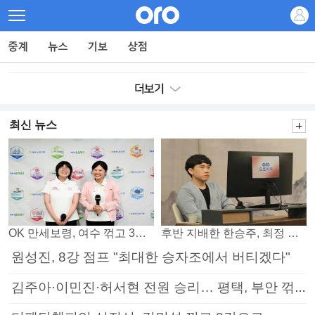
최신 뉴스
OK 만세보령, 여수 꺾고 3연패 탈출
후반 지배한 한승주, 최정 꺾고 8강 진출
원성진, 8강 점프 "최대한 승자조에서 버티겠다"
김주아·이민진·허서현 전원 승리… 평택, 부안 꺾고 5연승