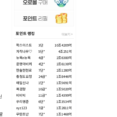
포인트 랭킹
더보기
팍스이스트
3단
10조4209억
자작나무♡
5단*
4조251억
뉴욕n뉴욕
4급*
2조6380억
운명아비켜
4단*
2조6138억
한솔현현로
7단*
2조1280억
충청도요정
24급*
1조8446억
매일신나
1단*
1조5691억
목검향
10급*
1조5020억
비비빅
11급*
1조4399억
신
우리영준
6단*
1조3534억
xyz123
7급*
1조2811억
깔
무탄초난
7단*
1조1468억