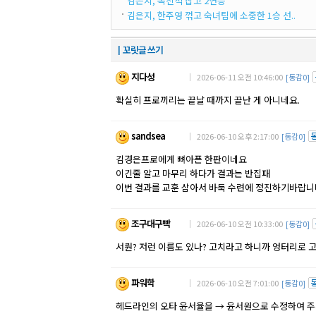
김은지, 목진석 잡고 2연승
김은지, 한주영 꺾고 숙녀팀에 소중한 1승 선..
┃꼬릿글 쓰기
지다성
｜ 2026-06-11 오전 10:46:00
[동감0]
확실히 프로끼리는 끝날 때까지 끝난 게 아니네요.
sandsea
｜ 2026-06-10 오후 2:17:00
[동감0]
김경은프로에게 뼈아픈 한판이네요
이긴줄 알고 마무리 하다가 결과는 반집패
이번 결과를 교훈 삼아서 바둑 수련에 정진하기바랍니
조구대구빡
｜ 2026-06-10 오전 10:33:00
[동감0]
서뤈? 저런 이름도 있나? 고치라고 하니까 엉터리로 
파워학
｜ 2026-06-10 오전 7:01:00
[동감0]
헤드라인의 오타 윤서율을 → 윤서원으로 수정하여 주