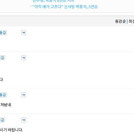
한주영, 백홍석 6연승 저지
"아직 배가 고프다" 신사팀 백홍석, 5연승
동감순
최
|
다
고쳐놨네.
시기 바랍니다.