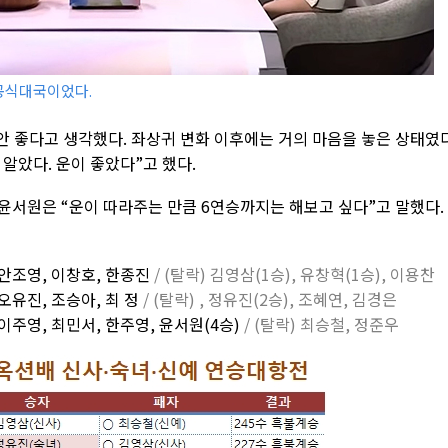
 공식대국이었다.
안 좋다고 생각했다. 좌상귀 변화 이후에는 거의 마음을 놓은 상태였다
 알았다. 운이 좋았다”고 했다.
. 윤서원은 “운이 따라주는 만큼 6연승까지는 해보고 싶다”고 말했다.
 안조영, 이창호, 한종진
/ (탈락) 김영삼(1승), 유창혁(1승), 이용찬
 오유진, 조승아, 최 정
/ (탈락) , 정유진(2승), 조혜연, 김경은
 이주영, 최민서, 한주영, 윤서원(4승)
/ (탈락) 최승철, 정준우