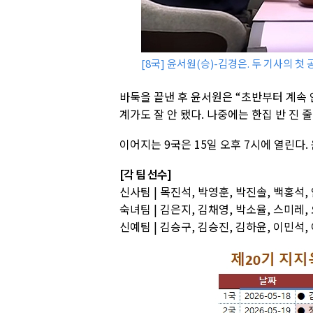
[8국] 윤서원(승)-김경은. 두 기사의 첫
바둑을 끝낸 후 윤서원은 “초반부터 계속 
계가도 잘 안 됐다. 나중에는 한집 반 진 줄
이어지는 9국은 15일 오후 7시에 열린다
[각 팀 선수]
신사팀 | 목진석, 박영훈, 박진솔, 백홍석,
숙녀팀 | 김은지, 김채영, 박소율, 스미레,
신예팀 | 김승구, 김승진, 김하윤, 이민석,