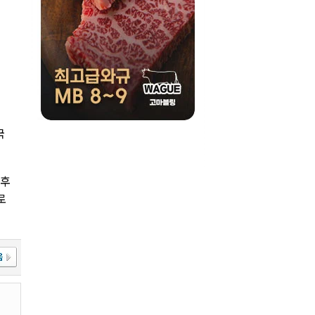
국
이후
로