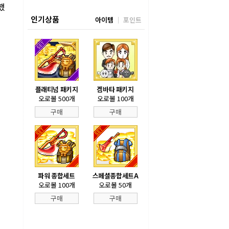
했
인기상품
아이템
포인트
플래티넘 패키지
겜바타 패키지
오로볼 500개
오로볼 100개
구매
구매
파워 종합세트
스페셜종합세트A
오로볼 100개
오로볼 50개
구매
구매