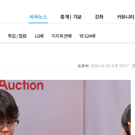
바둑뉴스
중계
|
기보
강좌
커뮤니티
특집 / 칼럼
LG배
지지옥션배
YES24배
오로IN
2026-06-09 오후 09:57 [