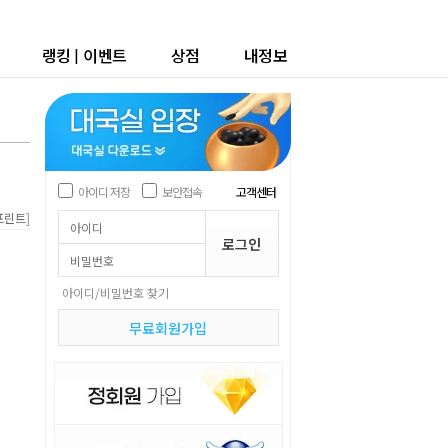
랭킹
|
이벤트
상점
내정보
아이디 저장
보안접속
고객센터
]
프린트
아이디/비밀번호 찾기
무료회원가입