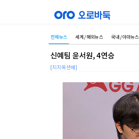
전체뉴스
세계 / 해외뉴스
국내 / 아마뉴스
신예팀 윤서원, 4연승
[지지옥션배]