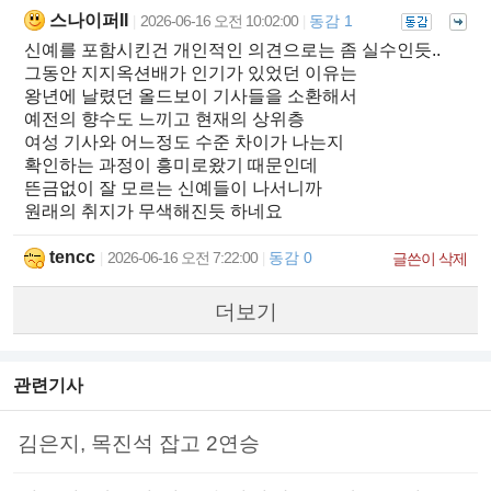
스나이퍼II
2026-06-16 오전 10:02:00
동감 1
|
|
신예를 포함시킨건 개인적인 의견으로는 좀 실수인듯..
그동안 지지옥션배가 인기가 있었던 이유는
왕년에 날렸던 올드보이 기사들을 소환해서
예전의 향수도 느끼고 현재의 상위층
여성 기사와 어느정도 수준 차이가 나는지
확인하는 과정이 흥미로왔기 때문인데
뜬금없이 잘 모르는 신예들이 나서니까
원래의 취지가 무색해진듯 하네요
tencc
2026-06-16 오전 7:22:00
동감 0
|
|
글쓴이 삭제
더보기
관련기사
김은지, 목진석 잡고 2연승