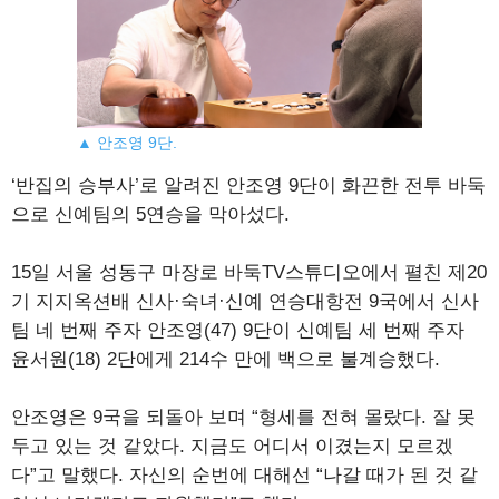
▲ 안조영 9단.
‘반집의 승부사’로 알려진 안조영 9단이 화끈한 전투 바둑
으로 신예팀의 5연승을 막아섰다.
15일 서울 성동구 마장로 바둑TV스튜디오에서 펼친 제20
기 지지옥션배 신사·숙녀·신예 연승대항전 9국에서 신사
팀 네 번째 주자 안조영(47) 9단이 신예팀 세 번째 주자
윤서원(18) 2단에게 214수 만에 백으로 불계승했다.
안조영은 9국을 되돌아 보며 “형세를 전혀 몰랐다. 잘 못
두고 있는 것 같았다. 지금도 어디서 이겼는지 모르겠
다”고 말했다. 자신의 순번에 대해선 “나갈 때가 된 것 같