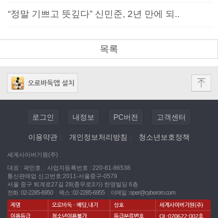
“정말 기쁘고 뜻깊다” 신민준, 2년 만에 되..
목록
로그인
내정보
PC버전
고객센터
이용약관
|
개인정보처리방침
|
청소년보호정책
세계사이버기원(주)
대표 : 곽민호
|
사업자등록번호 : 220-81-86538
통신판매업 신고번호:2011-서울중구-0579
서울 중구 퇴계로27길 28(충무로3가) 한영빌딩 6층
전화 : 02-2285-6950
|
팩스 : 02-2285-6955
|
이메일 :
oper@cyberoro.com