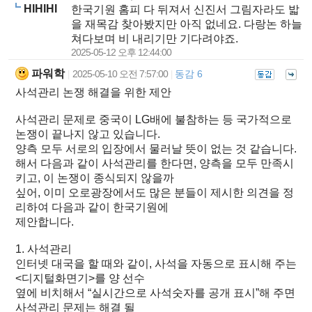
HIHIHI
한국기원 홈피 다 뒤져서 신진서 그림자라도 밟
을 재목감 찾아봤지만 아직 없네요. 다랑논 하늘
쳐다보며 비 내리기만 기다려야죠.
2025-05-12 오후 12:44:00
파워학
2025-05-10 오전 7:57:00
동감 6
|
|
사석관리 논쟁 해결을 위한 제안
사석관리 문제로 중국이 LG배에 불참하는 등 국가적으로
논쟁이 끝나지 않고 있습니다.
양측 모두 서로의 입장에서 물러날 뜻이 없는 것 같습니다.
해서 다음과 같이 사석관리를 한다면, 양측을 모두 만족시
키고, 이 논쟁이 종식되지 않을까
싶어, 이미 오로광장에서도 많은 분들이 제시한 의견을 정
리하여 다음과 같이 한국기원에
제안합니다.
1. 사석관리
인터넷 대국을 할 때와 같이, 사석을 자동으로 표시해 주는
<디지털화면기>를 양 선수
옆에 비치해서 “실시간으로 사석숫자를 공개 표시”해 주면
사석관리 문제는 해결 될