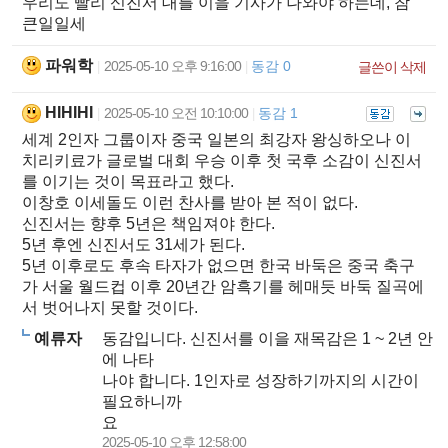
우리도 빨리 신진서 대를 이을 기사가 나와야 하는데, 참
큰일일세
파워학
2025-05-10 오후 9:16:00
동감 0
|
|
글쓴이 삭제
HIHIHI
2025-05-10 오전 10:10:00
동감 1
|
|
세계 2인자 그룹이자 중국 일본의 최강자 왕싱하오나 이
치리키료가 글로벌 대회 우승 이후 첫 국후 소감이 신진서
를 이기는 것이 목표라고 했다.
이창호 이세돌도 이런 찬사를 받아 본 적이 없다.
신진서는 향후 5년은 책임져야 한다.
5년 후엔 신진서도 31세가 된다.
5년 이후로도 후속 타자가 없으면 한국 바둑은 중국 축구
가 서울 월드컵 이후 20년간 암흑기를 헤매듯 바둑 질곡에
서 벗어나지 못할 것이다.
예류자
동감입니다. 신진서를 이을 재목감은 1 ~ 2년 안
에 나타
나야 합니다. 1인자로 성장하기까지의 시간이
필요하니까
요
2025-05-10 오후 12:58:00