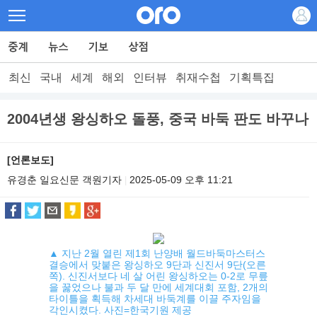
최신
국내
세계
해외
인터뷰
취재수첩
기획특집
2004년생 왕싱하오 돌풍, 중국 바둑 판도 바꾸나
[언론보도]
유경춘 일요신문 객원기자
2025-05-09 오후 11:21
|
▲ 지난 2월 열린 제1회 난양배 월드바둑마스터스
결승에서 맞붙은 왕싱하오 9단과 신진서 9단(오른
쪽). 신진서보다 네 살 어린 왕싱하오는 0-2로 무릎
을 꿇었으나 불과 두 달 만에 세계대회 포함, 2개의
타이틀을 획득해 차세대 바둑계를 이끌 주자임을
각인시켰다. 사진=한국기원 제공