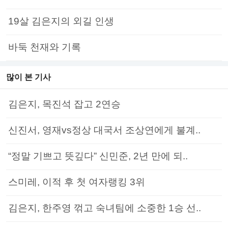
19살 김은지의 외길 인생
바둑 천재와 기록
많이 본 기사
김은지, 목진석 잡고 2연승
신진서, 영재vs정상 대국서 조상연에게 불계..
“정말 기쁘고 뜻깊다” 신민준, 2년 만에 되..
스미레, 이적 후 첫 여자랭킹 3위
김은지, 한주영 꺾고 숙녀팀에 소중한 1승 선..