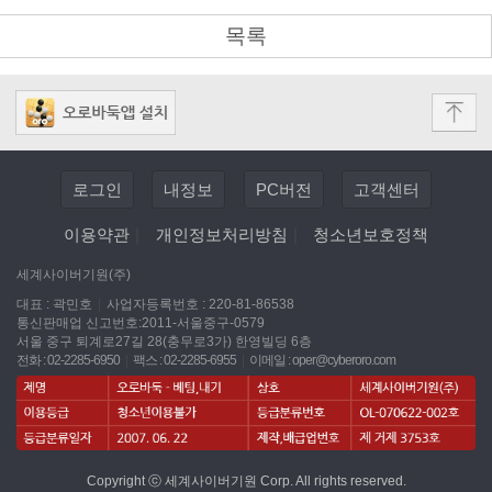
목록
로그인
내정보
PC버전
고객센터
이용약관
|
개인정보처리방침
|
청소년보호정책
세계사이버기원(주)
대표 : 곽민호
|
사업자등록번호 : 220-81-86538
통신판매업 신고번호:2011-서울중구-0579
서울 중구 퇴계로27길 28(충무로3가) 한영빌딩 6층
전화 : 02-2285-6950
|
팩스 : 02-2285-6955
|
이메일 :
oper@cyberoro.com
Copyright ⓒ 세계사이버기원 Corp. All rights reserved.