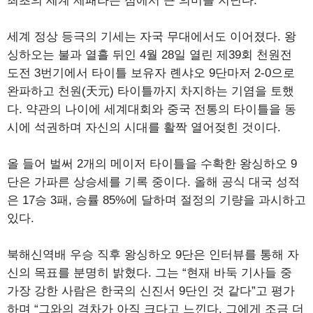
최초의 세계 제패라는 점에서 큰 의미를 지닌다.
세계 정상 등극의 기세는 자국 무대에서도 이어졌다. 왕
싱하오는 불과 열흘 뒤인 4월 28일 열린 제39회 천원전
도전 3번기에서 타이틀 보유자 롄샤오 9단마저 2-0으로
완파하고 천원(天元) 타이틀까지 차지하는 기염을 토했
다. 약관의 나이에 세계대회와 중국 전통의 타이틀을 동
시에 석권하며 자신의 시대를 활짝 열어젖힌 것이다.
올 들어 벌써 2개의 메이저 타이틀을 수확한 왕싱하오 9
단은 가파른 상승세를 기록 중이다. 올해 공식 대국 성적
은 17승 3패, 승률 85%에 달하며 절정의 기량을 과시하고
있다.
북해신역배 우승 직후 왕싱하오 9단은 인터뷰를 통해 자
신의 목표를 분명히 밝혔다. 그는 “현재 바둑 기사들 중
가장 강한 사람은 한국의 신진서 9단인 것 같다”고 평가
하며 “그와의 격차가 아직 크다고 느낀다. 그에게 조금 더