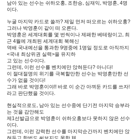
남아 있는 선수는 쉬하오훙, 조한승, 심재익, 박영훈, 4명
이다.
누굴 마지막 카드로 쓸까? 제일 먼저 떠오르는 쉬하오훙?
그러나 박영훈이 같이 떠 오른다.
박영훈은 세계대회를 몇 번씩이나 제패한 베테랑이고, 최
근 4월에 개최된 세계대회 북해신
역배 국내예선을 통과한 9명중에 1명일 정도로 아직까지
<국내 최상위권 실력>을 유지하
고 있는 선수이다.
그런데, 이런 선수를 벤치에만 앉혀둔다? 아니다!
이 절대절명의 위기를 극복할만한 선수는 박영훈만한 선
수가 없을 것이다!
그래 바로 박영훈이야!! 바로 이 순간 아껴둔 카드를 쓰자!
라고 판단했을 것이다.
현실적으로도, 남아 있는 선수중에 단기전 마지막 승부라
는 것을 감안해도
제1선발급으로 박영훈이 쉬하오홍보다 못하지 않은 선수
이다.
그런데, 이런 강력한 선수를 마지막순간까지 벤치에만 앉
혀두고 한번도 써보지도 못한 체