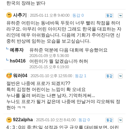
한국의 장래는 밝다
사추기
2025-01-11 오후 9:40:00
동감 0
|
|
유하준 어린이는 동네바둑 두듯이 너무 빨리 착점을 하더
라구요. 아무리 어린 아이지만 그래도 한국을 대표하는 자
리인데 매우 아쉬웠습니다. 다음에 기회가 주어진다면 신
중히 반상에 임하는 모습을 보고싶습니다.
예류자
유하준 덕분에 다음 대회에 우승했어요
2026-01-09 오후 5:36:00
hs0416
어린이가 뭘 알겠습니까 허허
2025-01-15 오후 6:19:00
워러04
2025-01-10 오후 12:55:00
동감 1
|
|
절반은 나중에 프로가 되겠지??
특히 김정현 어린이는 느낌이 확 오네요
누나를 울려 버리는 나쁜 남자, 기억하게써...
누나도 프로가 될거 같은데 나중에 만날거야 각오해둬 정
현아 ㅋㅋ
922alpha
2025-01-10 오전 8:41:00
동감 0
|
|
4 : 3 : 0의 중:한:일 성적과 인구 규모를 대비해보면, 어린