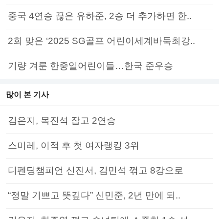
중국 4연승 끊은 유하준, 2승 더 추가하면 한..
2회 맞은 ‘2025 SG골프 어린이세계바둑최강..
기량 겨룬 한중일어린이들…한국 준우승
많이 본 기사
김은지, 목진석 잡고 2연승
스미레, 이적 후 첫 여자랭킹 3위
디펜딩챔피언 신진서, 김민석 꺾고 8강으로
“정말 기쁘고 뜻깊다” 신민준, 2년 만에 되..