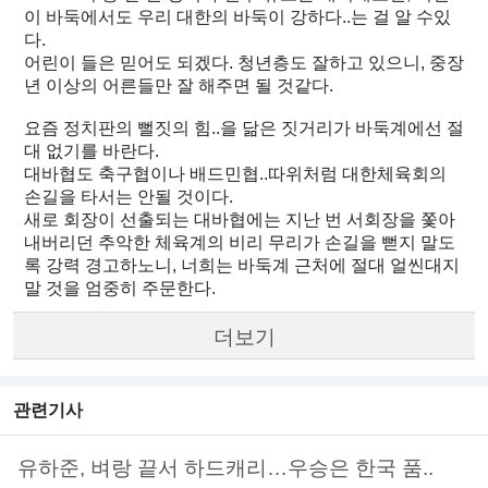
이 바둑에서도 우리 대한의 바둑이 강하다..는 걸 알 수있
다.
어린이 들은 믿어도 되겠다. 청년층도 잘하고 있으니, 중장
년 이상의 어른들만 잘 해주면 될 것같다.
요즘 정치판의 뻘짓의 힘..을 닮은 짓거리가 바둑계에선 절
대 없기를 바란다.
대바협도 축구협이나 배드민협..따위처럼 대한체육회의
손길을 타서는 안될 것이다.
새로 회장이 선출되는 대바협에는 지난 번 서회장을 쫓아
내버리던 추악한 체육계의 비리 무리가 손길을 뻗지 말도
록 강력 경고하노니, 너희는 바둑계 근처에 절대 얼씬대지
말 것을 엄중히 주문한다.
더보기
관련기사
유하준, 벼랑 끝서 하드캐리…우승은 한국 품..