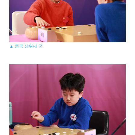
▲ 중국 샹위쩌 군.