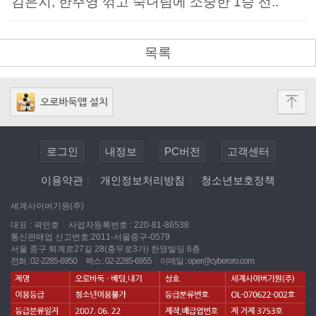
김은지, 한주영 꺾고 숙녀팀에 소중한 1승 선..
목록
로그인
내정보
PC버전
고객센터
이용약관
|
개인정보처리방침
|
청소년보호정책
세계사이버기원(주)
대표 : 곽민호
|
사업자등록번호 : 220-81-86538
통신판매업 신고번호:2011-서울중구-0579
서울 중구 퇴계로27길 28(충무로3가) 한영빌딩 6층
전화 : 02-2285-6950
|
팩스 : 02-2285-6955
|
이메일 :
oper@cyberoro.com