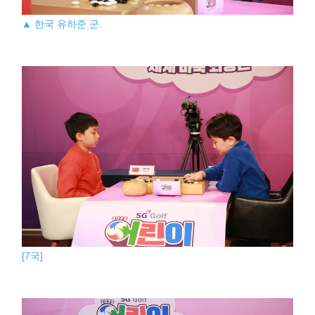
▲ 한국 유하준 군.
[7국]