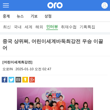
인터뷰
최신
국내
세계
해외
취재수첩
기획특집
중국 샹위쩌, 어린이세계바둑최강전 우승 이끌
어
[어린이세계최강전]
오로IN
2025-01-10 오전 02:47
|