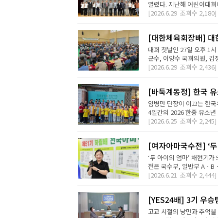
열렸다. 지난해 어린이대회에
[2026.6.29
조회수
2,180]
[대한체육회장배] 대
대회 첫날인 27일 오후 1
군수, 이양수 국회의원, 김
[2026.6.29
조회수
2,436]
[바둑계동정] 한국 
임병만 단장이 이끄는 한국
4일간의 2026 한중 유소년 
[2026.6.25
조회수
2,245]
[여자아마국수전] ‘두
‘두 아이의 엄마’ 채현기가
전은 국수부, 일반부 AㆍBㆍ
[2026.6.21
조회수
2,444]
[YES24배] 3기 우
고교 시절의 낭만과 추억을 