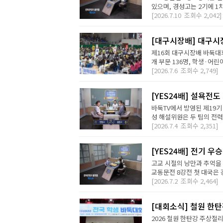
있으며, 경성고는 2기에 1차
[2026.7.10
조회수
2,042]
[대구시장배] 대구시장
제16회 대구시장배 바둑대회
개 부문 136명, 학생·어린이 
[2026.7.6
조회수
2,749]
[YES24배] 설욕전
바둑TV에서 방영된 제19기
성 해설위원은 두 팀의 전력
[2026.7.4
조회수
2,351]
[YES24배] 전기 우
고교 시절의 낭만과 추억을 
교동문전 8강전 첫 대국은 
[2026.7.2
조회수
2,464]
[대회소식] 철원 한
2026 철원 한탄강 주상