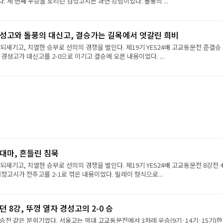
. 세 번째 우승을 노리던 검정고시는 과연 강팀이었다. 돌풍의 ...
 경성고와 돌풍의 대신고, 결승가는 길목에서 엇갈린 희비
되새기고, 치열한 승부로 선의의 경쟁을 벌인다. 제19기 YES24배 고교동문전 준결승 
경성고가 대신고를 2-0으로 이기고 결승에 오른 내용이었다. ...
 대마, 흔들린 침묵
되새기고, 치열한 승부로 선의의 경쟁을 벌인다. 제19기 YES24배 고교동문전 8강전 
검정고시가 전주고를 2-1로 꺾은 내용이었다. 릴레이 형식으로...
같던 8강, 뚜껑 열자 경성고의 2-0 승
승전 같은 분위기였다. 서울고는 역대 고교동문전에서 3차례 우승(9기·14기·15기)한