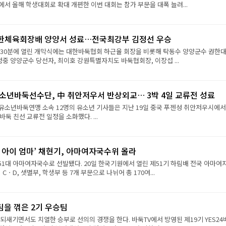
서 올해 학생대회로 확대 개편한 이번 대회는 참가 부문을 대폭 늘려...
한체육회장배 양양서 성료…전국최강부 김정선 우승
시 30분에 열린 개막식에는 대한바둑협회 하근율 회장을 비롯해 탁동수 양양군수 권한대
정중 양양군수 당선자, 최이호 강원특별자치도 바둑협회장, 이장섭 ...
유소년바둑선수단, 中 취안저우서 반상외교… 3박 4일 교류전 성료
유소년바둑연맹 소속 12명의 유소년 기사들은 지난 19일 중국 푸젠성 취안저우시에서
바둑 친선 교류전 일정을 소화했다. ...
 아이 엄마’ 채현기, 아마여자국수위 올라
 51대 아마여자국수로 선발됐다. 20일 한국기원에서 열린 제51기 하림배 전국 아마여
CㆍD, 샛별부, 학생부 등 7개 부문으로 나뉘어 총 170여...
승팀을 꺾은 2기 우승팀
되새기면서도 치열한 승부로 선의의 경쟁을 한다. 바둑TV에서 방영된 제19기 YES24