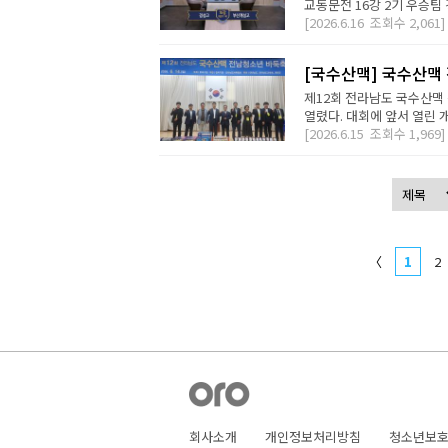
교동문전 16강 2기 우승팀
[2026.6.16
조회수
2,061]
[국수산맥] 국수산맥
제12회 전라남도 국수산
열렸다. 대회에 앞서 열린 
[2026.6.15
조회수
1,969]
〈
1
2
회사소개
개인정보처리방침
청소년보