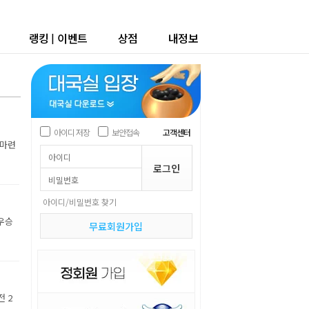
랭킹
|
이벤트
상점
내정보
아이디 저장
보안접속
고객센터
 마련
아이디/비밀번호 찾기
 우승
무료회원가입
 2