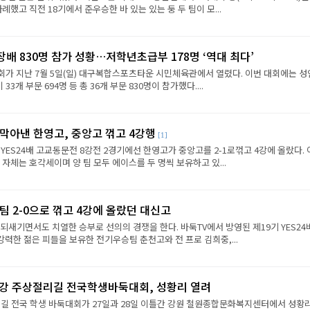
례했고 직전 18기에서 준우승한 바 있는 있는 둥 두 팀이 모...
배 830명 참가 성황…저학년초급부 178명 ‘역대 최다’
가 지난 7월 5일(일) 대구복합스포츠타운 시민체육관에서 열렸다. 이번 대회에는 성인
33개 부문 694명 등 총 36개 부문 830명이 참가했다....
도 막아낸 한영고, 중앙고 꺾고 4강행
[1]
 YES24배 고교동문전 8강전 2경기에선 한영고가 중앙고를 2-1로꺾고 4강에 올랐다.
 자체는 호각세이며 양 팀 모두 에이스를 두 명씩 보유하고 있...
승팀 2-0으로 꺾고 4강에 올랐던 대신고
되새기면서도 치열한 승부로 선의의 경쟁을 한다. 바둑TV에서 방영된 제19기 YES24
강력한 젊은 피들을 보유한 전기우승팀 춘천고와 전 프로 김희중,...
탄강 주상절리길 전국학생바둑대회, 성황리 열려
절리길 전국 학생 바둑대회가 27일과 28일 이틀간 강원 철원종합문화복지센터에서 성황