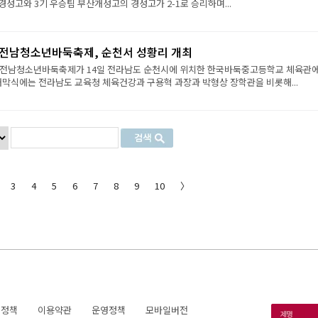
 경성고와 3기 우승팀 부산개성고의 경성고가 2-1로 승리하며...
 전남청소년바둑축제, 순천서 성황리 개최
맥 전남청소년바둑축제가 14일 전라남도 순천시에 위치한 한국바둑중고등학교 체육관
개막식에는 전라남도 교육청 체육건강과 구용혁 과장과 박형상 장학관을 비롯해...
3
4
5
6
7
8
9
10
〉
호정책
이용약관
운영정책
모바일버전