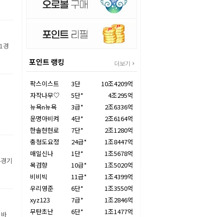
1경
포인트 랭킹
더보기
팍스이스트
3단
10조4209억
자작나무♡
5단*
4조295억
뉴욕n뉴욕
3급*
2조6336억
운명아비켜
4단*
2조6164억
한솔현현로
7단*
2조1280억
충청도요정
24급*
1조8447억
매일신나
1단*
1조5678억
4경기
목검향
10급*
1조5020억
비비빅
11급*
1조4399억
우리영준
6단*
1조3550억
xyz123
7급*
1조2846억
무탄초난
6단*
1조1477억
 바