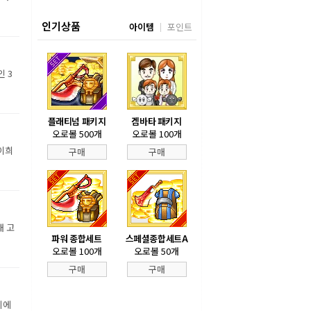
인기상품
아이템
포인트
 3
플래티넘 패키지
겜바타 패키지
오로볼 500개
오로볼 100개
 이희
구매
구매
배 고
파워 종합세트
스페셜종합세트A
오로볼 100개
오로볼 50개
구매
구매
리에