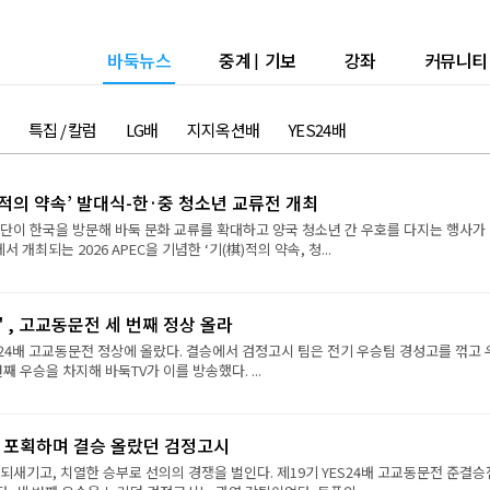
바둑뉴스
중계
|
기보
강좌
커뮤니티
특집 / 칼럼
LG배
지지옥션배
YES24배
)적의 약속’ 발대식-한·중 청소년 교류전 개최
절단이 한국을 방문해 바둑 문화 교류를 확대하고 양국 청소년 간 우호를 다지는 행사가
서 개최되는 2026 APEC을 기념한 ‘기(棋)적의 약속, 청...
시' , 고교동문전 세 번째 정상 올라
S24배 고교동문전 정상에 올랐다. 결승에서 검정고시 팀은 전기 우승팀 경성고를 꺾고
째 우승을 차지해 바둑TV가 이를 방송했다. ...
연속 포획하며 결승 올랐던 검정고시
되새기고, 치열한 승부로 선의의 경쟁을 벌인다. 제19기 YES24배 고교동문전 준결승전