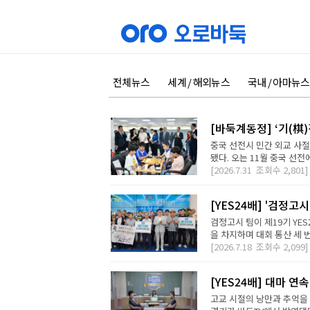
전체뉴스
세계 / 해외뉴스
국내 / 아마뉴스
[바둑계동정] ‘기(棋
중국 선전시 민간 외교 사
됐다. 오는 11월 중국 선전에
[2026.7.31
조회수
2,801]
[YES24배] '검정고
검정고시 팀이 제19기 YE
을 차지하며 대회 통산 세 번
[2026.7.18
조회수
2,099]
[YES24배] 대마 
고교 시절의 낭만과 추억을 