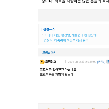
장이다. 바둑을 사랑하는 많은 분들의 적극
┃관련뉴스
'어나더 레벨' 변상일, 대통령배 첫 정상에!
김현석, 대통령배 최강부 정상 등극
┃꼬릿글 쓰기
초딩성호
｜ 2024-08-05 오후 6:39:00
[동감0]
프로부문 없어진건 아쉽네요
프로부문도 재밌게 봤는데