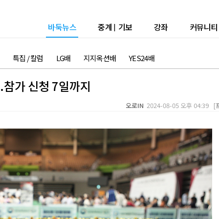
바둑뉴스
중계
|
기보
강좌
커뮤니티
특집 / 칼럼
LG배
지지옥션배
YES24배
..참가 신청 7일까지
오로IN
2024-08-05 오후 04:39 [