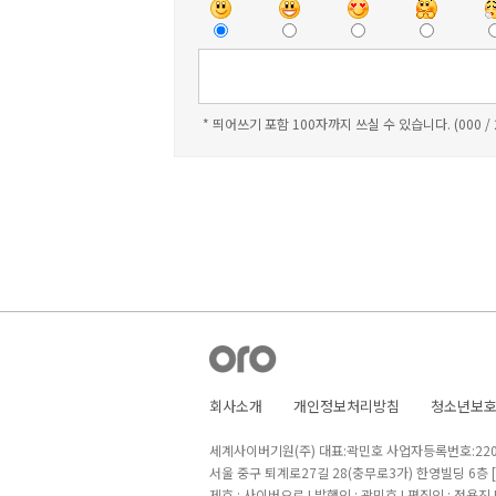
* 띄어쓰기 포함 100자까지 쓰실 수 있습니다. (000 /
회사소개
개인정보처리방침
청소년보
세계사이버기원(주) 대표:곽민호 사업자등록번호:220-8
서울 중구 퇴계로27길 28(충무로3가) 한영빌딩 6층
제호 : 사이버오로 I 발행인 : 곽민호 I 편집인 : 정용진