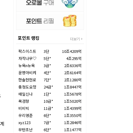
포인트 랭킹
더보기
팍스이스트
3단
10조4209억
자작나무♡
5단*
4조295억
뉴욕n뉴욕
3급*
2조6336억
운명아비켜
4단*
2조6164억
한솔현현로
7단*
2조1280억
충청도요정
24급*
1조8447억
매일신나
1단*
1조5678억
5
목검향
10급*
1조5020억
비비빅
11급*
1조4399억
개
우리영준
6단*
1조3550억
xyz123
7급*
1조2846억
세계
무탄초난
6단*
1조1477억