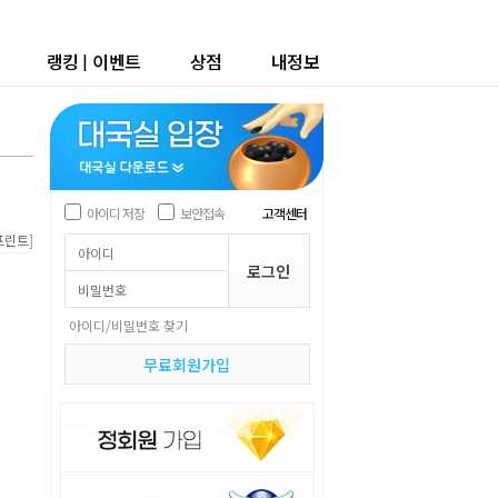
랭킹
|
이벤트
상점
내정보
아이디 저장
보안접속
고객센터
]
프린트
아이디/비밀번호 찾기
무료회원가입