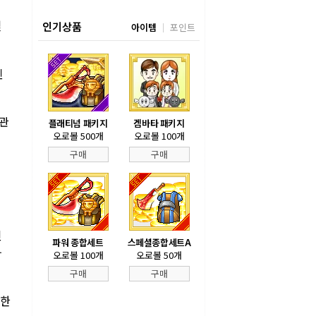
일
인기상품
아이템
포인트
된
 관
플래티넘 패키지
겜바타 패키지
오로볼 500개
오로볼 100개
서
구매
구매
된
파워 종합세트
스페셜종합세트A
와
오로볼 100개
오로볼 50개
구매
구매
중한