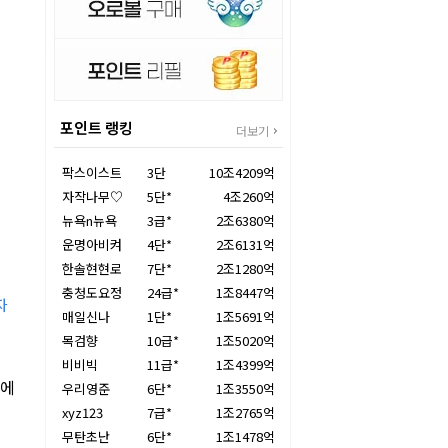
포인트 랭킹
더보기
팍스이스트
3단
10조4209억
자작나무♡
5단*
4조260억
뉴욕n뉴욕
3급*
2조6380억
운명아비켜
4단*
2조6131억
한솔현현로
7단*
2조1280억
충청도요정
24급*
1조8447억
자
매일신나
1단*
1조5691억
목검향
10급*
1조5020억
비비빅
11급*
1조4399억
원에
우리영준
6단*
1조3550억
xyz123
7급*
1조2765억
무탄초난
6단*
1조1478억