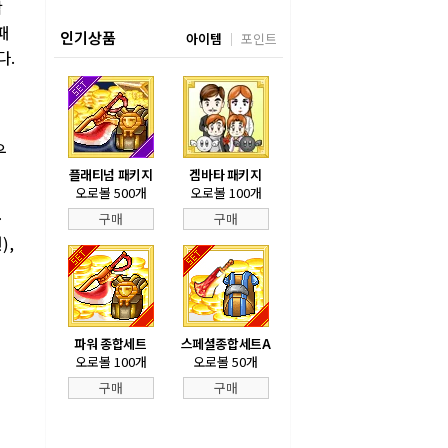
락
패
인기상품
아이템
포인트
다.
우
플래티넘 패키지
겜바타 패키지
오로볼 500개
오로볼 100개
ㆍ
구매
구매
),
파워 종합세트
스페셜종합세트A
오로볼 100개
오로볼 50개
구매
구매