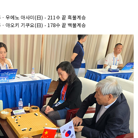
ㆍ우에노 아사미(日) - 211수 끝 흑불계승
ㆍ아오키 기쿠요(日) - 178수 끝 백불계승