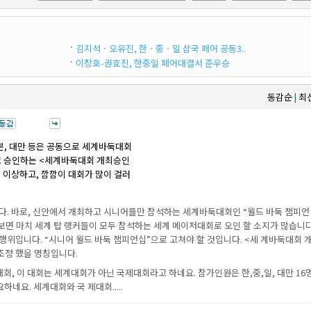
김지석ㆍ오유진, 한ㆍ중ㆍ일 삼국 페어 공동3..
이창호-권효진, 한중일 페어대결서 준우승
동감순
최
|
본, 대만 등은 공동으로 세계바둑대회
고 승인하는 <세계바둑대회 개최승인
 이상하고, 깜깜이 대회가 많이 걸러
다. 바로, 신안에서 개최하고 시니어들만 참석하는 세계바둑대회인 “월드 바둑 챔피언
보면 마치 세계 탑 랭커들이 모두 참석하는 세계 메이저대회로 오인 할 소지가 많습니다
위입니다. “시니어 월드 바둑 챔피언십”으로 고쳐야 할 것입니다. <세 계바둑대회 
조정 했을 명칭입니다.
회, 이 대회는 세계대회가 아닌 국제대회라고 하네요. 참가인원은 한,중,일, 대만 16명
하네요. 세계대회와 국 제대회.....