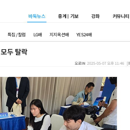
바둑뉴스
중계
|
기보
강좌
커뮤니티
특집 / 칼럼
LG배
지지옥션배
YES24배
 모두 탈락
오로IN
2025-05-07 오후 11:46 [