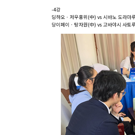
-4강
딩하오ㆍ저우훙위(中) vs 시바노 도라마루
당이페이ㆍ탕자원(中) vs 고바야시 사토루