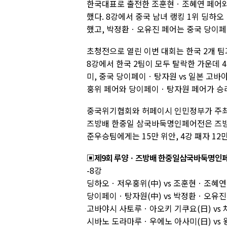
한국대표로 출전한 조훈현ㆍ조혜연 페어와
했다. 8강에서 중국 남녀 랭킹 1위 딩하
했고, 박정환ㆍ오유진 페어는 중국 당이페
초청전으로 열린 이번 대회는 한국 2개 팀과 
8강에서 한국 2팀이 모두 탈락한 가운데
미, 중국 당이페이ㆍ탕자원 vs 일본 고
훙위 페어와 당이페이ㆍ탕자원 페어가 승리
중국위기협회와 허페이시 인민정부가 주최
즈방배 한중일 삼국바둑명인페어전은 즈방(Z
준우승팀에게는 15만 위안, 4강 패자 12만
▣제9회 루양ㆍ즈방배 한중일삼국바둑명인페
-8강
딩하오ㆍ저우훙위(中) vs 조훈현ㆍ조혜연 -
당이페이ㆍ탕자원(中) vs 박정환ㆍ오유진 
고바야시 사토루ㆍ아오키 기쿠요(日) vs 
시바노 도라마루ㆍ우에노 아사미(日) vs 