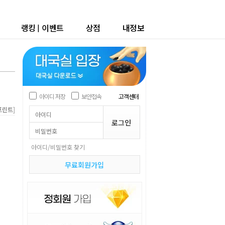
랭킹
|
이벤트
상점
내정보
아이디 저장
보안접속
고객센터
]
프린트
아이디/비밀번호 찾기
무료회원가입