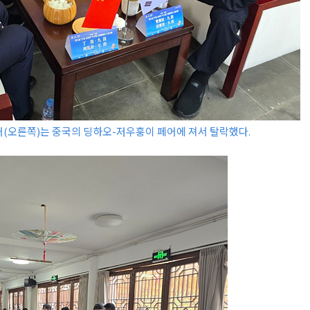
어(오른쪽)는 중국의 딩하오-저우훙이 페어에 져서 탈락했다.