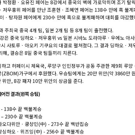
 박정환ㆍ오유진 페어는 8강에서 중국의 벽에 가로막히며 조기 탈
오ㆍ저우훙위 페어를 만난 조훈현ㆍ조혜연 페어는 138수 만에 흑 불계
이ㆍ탕자원 페어에게 230수 만에 흑으로 불계패하며 대회를 마감했
주최국 중국 4개 팀, 일본 2개 팀 등 8개 팀이 출전했다.
 4강은 중국 딩하오ㆍ저우훙위 vs 일본 시바노 도라마루ㆍ우에노 아사
바야시 사토루ㆍ아오키 기쿠요의 대결로 펼쳐졌다. 그 결과 딩하오ㆍ저
해, 결승은 8일 중국 팀들끼리 치른다.
하고 허페이시 체육국, 루양구 인민정부가 공동 주관한 제9회 루양
BOM)가구에서 후원했다. 우승팀에게는 20만 위안(약 3860만 원
 위안, 8강 패자 10만 위안의 상금을 준다.
어전 결과(왼쪽 승팀)
 138수 끝 백불계승
– 230수 끝 백불계승
차오다위안ㆍ쿵샹민(中) - 273수 끝 백반집승
왕싱하오ㆍ위즈잉(中) - 256수 끝 백불계승