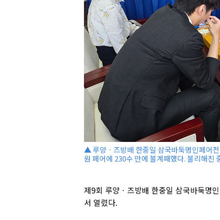
▲ 루양ㆍ즈방배 한중일 삼국바둑명인페어전 
원 페어에 230수 만에 불계패했다. 불리해진
제9회 루양ㆍ즈방배 한중일 삼국바둑명인페
서 열렸다.