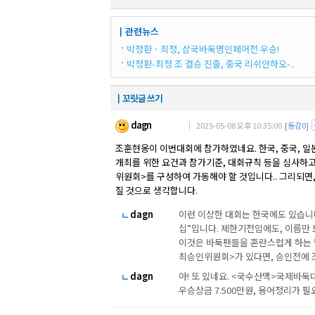
┃관련뉴스
박정환ㆍ최정, 삼국바둑명인페어전 우승!
박정환-최정 조 결승 진출, 중국 리쉬안하오-..
┃꼬릿글 쓰기
dagn
｜ 2025-05-08 오후 10:35:00
[동감0]
조훈현옹이 이번대회에 참가하였네요. 한국, 중국, 일
개최를 위한 요건과 참가기준, 대회규칙 등을 심사하
위원회>를 구성하여 가동해야 할 것입니다.. 그리되면,
질 것으로 생각합니다.
dagn
이런 이상한 대회는 한국에도 있습니
십”입니다. 제한기전임에도, 이름만 
이것은 바둑팬들을 혼란스럽게 하는 행
최승인위원회>가 있다면, 승인전에 
dagn
아! 또 있네요. <국수산맥>국제바둑대
우승상금 7.500만원, 용어정리가 필요