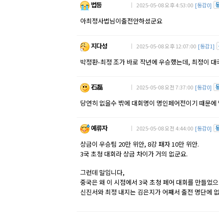
법등
｜ 2025-05-08 오후 4:53:00
[동감0]
아최정사법님이출전안하셨군요
지다성
｜ 2025-05-08 오후 12:07:00
[동감1]
박정환-최정 조가 바로 작년에 우승했는데, 최정이 대국
石磊
｜ 2025-05-08 오전 7:37:00
[동감0]
당연히 없을수 밖에 대회명이 명인페어전이기 때문에 
예류자
｜ 2025-05-08 오전 4:44:00
[동감0]
상금이 우승팀 20만 위안, 8강 패자 10만 위안.
3국 초청 대회라 상금 차이가 거의 없군요.
그런데 말입니다,
중국은 왜 이 시점에서 3국 초청 페어 대회를 만들었으
신진서와 최정 내지는 김은지가 어째서 출전 명단에 