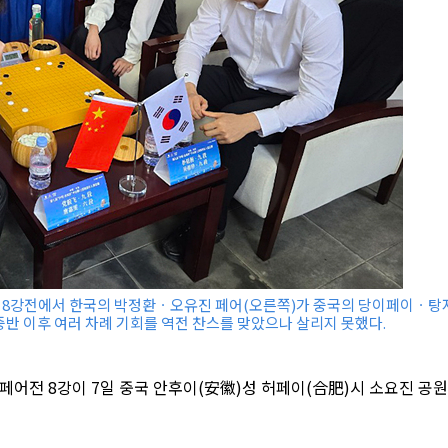
8강전에서 한국의 박정환ㆍ오유진 페어(오른쪽)가 중국의 당이페이ㆍ탕
 중반 이후 여러 차례 기회를 역전 찬스를 맞았으나 살리지 못했다.
어전 8강이 7일 중국 안후이(安徽)성 허페이(合肥)시 소요진 공