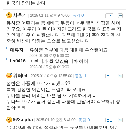
한국의 장래는 밝다
사추기
2025-01-11 오후 9:40:00
동감 0
|
|
유하준 어린이는 동네바둑 두듯이 너무 빨리 착점을 하더
라구요. 아무리 어린 아이지만 그래도 한국을 대표하는 자
리인데 매우 아쉬웠습니다. 다음에 기회가 주어진다면 신
중히 반상에 임하는 모습을 보고싶습니다.
예류자
유하준 덕분에 다음 대회에 우승했어요
2026-01-09 오후 5:36:00
hs0416
어린이가 뭘 알겠습니까 허허
2025-01-15 오후 6:19:00
워러04
2025-01-10 오후 12:55:00
동감 1
|
|
절반은 나중에 프로가 되겠지??
특히 김정현 어린이는 느낌이 확 오네요
누나를 울려 버리는 나쁜 남자, 기억하게써...
누나도 프로가 될거 같은데 나중에 만날거야 각오해둬 정
현아 ㅋㅋ
922alpha
2025-01-10 오전 8:41:00
동감 0
|
|
4 : 3 : 0의 중:한:일 성적과 인구 규모를 대비해보면, 어린