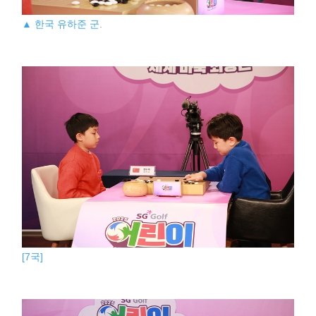
▲ 한국 유하준 군.
[7국]