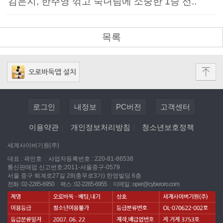
김은지, 한주영 꺾고 숙녀팀에 소중한 1승 선..
목록
로그인
내정보
PC버전
고객센터
이용약관
|
개인정보처리방침
|
청소년보호정책
세계사이버기원(주)
대표 : 곽민호
|
사업자등록번호 : 220-81-86538
통신판매업 신고번호:2011-서울중구-0579
서울 중구 퇴계로27길 28(충무로3가) 한영빌딩 6층
전화 : 02-2285-6950
|
팩스 : 02-2285-6955
|
이메일 :
oper@cyberoro.com