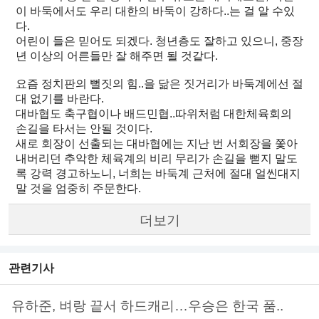
이 바둑에서도 우리 대한의 바둑이 강하다..는 걸 알 수있
다.
어린이 들은 믿어도 되겠다. 청년층도 잘하고 있으니, 중장
년 이상의 어른들만 잘 해주면 될 것같다.
요즘 정치판의 뻘짓의 힘..을 닮은 짓거리가 바둑계에선 절
대 없기를 바란다.
대바협도 축구협이나 배드민협..따위처럼 대한체육회의
손길을 타서는 안될 것이다.
새로 회장이 선출되는 대바협에는 지난 번 서회장을 쫓아
내버리던 추악한 체육계의 비리 무리가 손길을 뻗지 말도
록 강력 경고하노니, 너희는 바둑계 근처에 절대 얼씬대지
말 것을 엄중히 주문한다.
더보기
관련기사
유하준, 벼랑 끝서 하드캐리…우승은 한국 품..