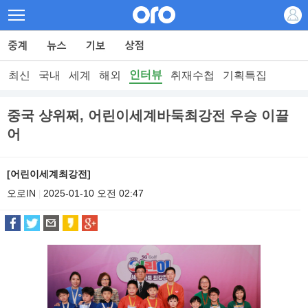
인터뷰
최신
국내
세계
해외
취재수첩
기획특집
중국 샹위쩌, 어린이세계바둑최강전 우승 이끌
어
[어린이세계최강전]
오로IN
2025-01-10 오전 02:47
|