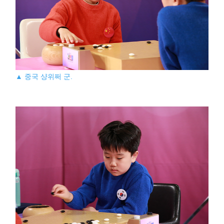
▲ 중국 샹위쩌 군.