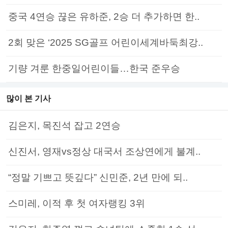
중국 4연승 끊은 유하준, 2승 더 추가하면 한..
2회 맞은 ‘2025 SG골프 어린이세계바둑최강..
기량 겨룬 한중일어린이들…한국 준우승
많이 본 기사
김은지, 목진석 잡고 2연승
신진서, 영재vs정상 대국서 조상연에게 불계..
“정말 기쁘고 뜻깊다” 신민준, 2년 만에 되..
스미레, 이적 후 첫 여자랭킹 3위