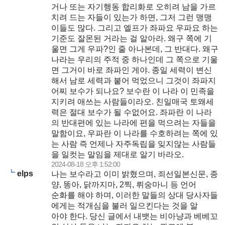
거나 또는 자기행동 합리화로 오히려 남을 가르
치려 드는 자들이 있는가 하면, 그저 그런 맹맹
이들도 많다. 그리고 엘프가 좌파요 우파요 하는
기준도 잘몬된 거라는 걸 알아라. 왜구 쪽에 기
울면 그게 우파?인 줄 아나본데, 그 반대다. 왜구
나라는 우리의 주적 중 하나인데 그 쪽으로 기울
면 그거이 바로 좌파인 게야. 종일 세력이 변신
해서 남로 세력과 붙어 먹었으니 그것이 좌파지
어찌 보수가 되나요? 보수란 이 나라 이 민족을
지키려 애쓰는 사람들이라오. 친일매국 토왜세
력은 절대 보수가 될 수없어요. 좌파란 이 나라
의 반대편에 있는 나라에 편을 먹으려는 자들을
말함이요, 우파란 이 나라를 수호하려는 쪽에 있
는 사람 즉 언제나 자주독립을 잊지않는 사람들
을 일컷는 말임을 제대로 알기 바라오.
2024-08-18 오후 1:52:00
elps
나는 보수라고 이미 밝혔으며, 죄선일본신문, 종
양, 똥아, 닭까지마, 2찍, 뤼숭마니 등 언어
순화를 해야 하며, 이러한 말들의 상대 당사자들
에게는 적개심을 불러 일으킨다는 것을 알
아야 한다. 당신 글에서 내뱃는 비아냥과 베베꼬