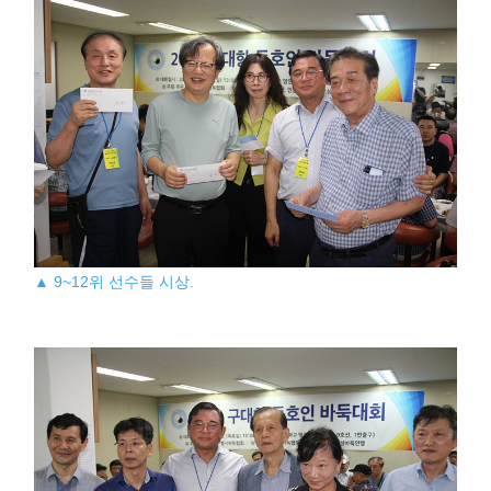
▲ 9~12위 선수들 시상.