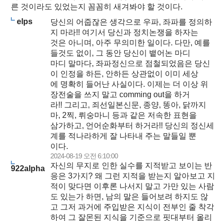
른 것이라도 있었는지 꼼꼼히 새겨봐야 할 것이다.
elps
당신의 어줍잖은 생각으로 우파, 좌파를 정의하
지 마라!! 여기서 당신과 정치논쟁을 하자는
것은 아니며, 아주 무의미한 일이다. 다만, 예를
들것도 없이, 그 동안 당신이 뱉어논 마디
마디 말마다, 좌파정신으로 점철되었음은 당신
이 인정을 하든, 안하든 상관없이 이미 세상
에 명확히 들어난 사실이다. 이제는 더 이상 위
장전술을 쓰지 말고 comming out을 하거
라!! 그리고, 죄선일본신문, 종양, 똥아, 닭까지
마, 2찍, 뤼숭마니 등과 같은 저속한 표현을
삼가하고, 언어순화부터 하거라!! 당신의 정신세
계를 적나라하게 잘 나타내 주는 말들일 뿐
이다.
2024-08-19 오전 6:10:00
자신의 무지로 인한 실수를 지적받고 보이는 반
922alpha
응은 3가지? 왜 그런 지적을 받는지 알아보고 지
적이 맞다면 이후론 나서지 말고 가만 있는 사람
도 있는가 하면, 남의 말은 들어보려 하지도 않
고 그저 과거에 주입받은 지식이 전부인 줄 착각
하여 그 잘몬된 지식을 기준으로 핏대부터 올리