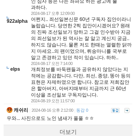
인 심사 등은 나는 좌파요 하는 광고에 불
과하다.
2024-08-17 오후 12:09:00
어쩐지.. 죄선일본신문 60년 구독자 집안이라니
922alpha
놀랍습니다. 당연한 2찍 집안이시겠어요? 원래
의 진짜 조선일보가 망하고 그걸 인수받아 지금
의 죄선일보가 된 역사는 잘 알고 계신지 궁금..
하지도 않습니다. 물론 저도 한때는 열렬한 닭까
지 마세요..의 팬이었으며, 뤼숭마니를 국부로
알고 존경하고 있던 적이 있습니다. 하하..
2024-08-17 오전 7:14:00
elps
개최정보를 바둑팬들과 공유하지 않았다는 지
적에는 공감합니다. 다만, 죄선, 종양, 똥아 등의
표현은 자제하였으면 합니다. 참고로 저희집안
은 할아버지, 아버지때부터 지금까지 근 60년
이상을 조선일보 구독자입니다.
2024-08-19 오전 11:57:00
캐쉬리
2024-08-16 오후 2:12:00
동감 0
|
|
우와... 사진으로도 노인 냄새가 풀풀 ㅎㅎ
더보기