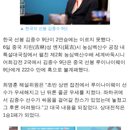
▲ 한국의 선봉 김종수 9단.
한국 선봉 김종수 9단이 2연승에는 이르지 못했다 .
6일 중국 지린(吉林)성 옌지(延吉)시 농심백산수 공장 내
특설대국장에서 펼친 제2회 농심백산수배 세계바둑시니
어최강전 2국에서 김종수 9단은 중국 선봉 루이나이웨이
9단에게 222수 만에 흑으로 불계패했다.
최명훈 해설위원은 “초반 상변 접전에서 루이나이웨이 선
수가 우세해지고 난 뒤론 줄곧 우세를 지켰다. 좌하귀에
서 김종수 선수가 싸움을 걸어갈 찬스가 있었는데 놓쳤고
그 후론 어려웠다.”고 대국 내용을 되짚었다. 상대전적은
1승1패가 되었다.