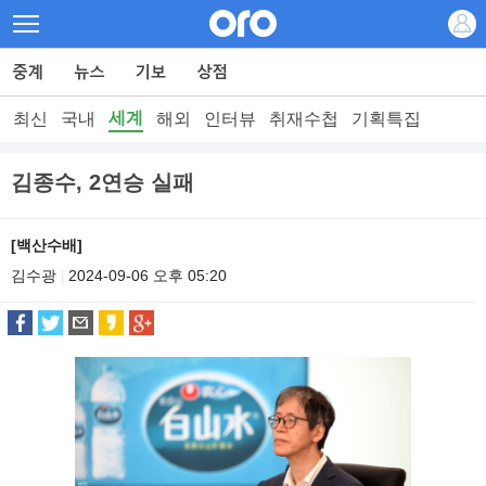
세계
최신
국내
해외
인터뷰
취재수첩
기획특집
김종수, 2연승 실패
[백산수배]
김수광
2024-09-06 오후 05:20
|