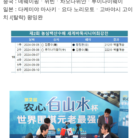
중국 : 녜웨이핑ㆍ위빈ㆍ차오다위안ㆍ루이나이웨이
일본 : 다케미야 마사키ㆍ요다 노리모토ㆍ고바야시 고이
치 /(탈락) 왕밍완