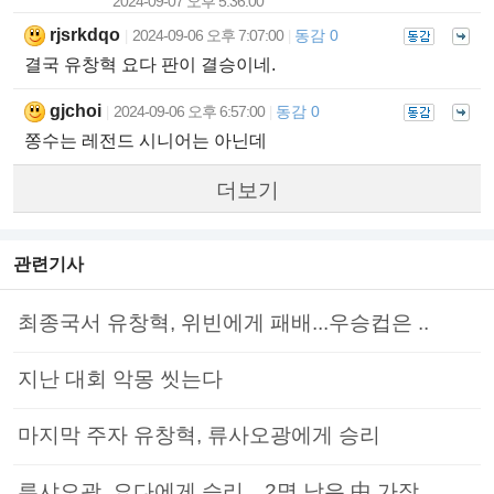
2024-09-07 오후 5:36:00
rjsrkdqo
2024-09-06 오후 7:07:00
동감 0
|
|
결국 유창혁 요다 판이 결승이네.
gjchoi
2024-09-06 오후 6:57:00
동감 0
|
|
쫑수는 레전드 시니어는 아닌데
더보기
관련기사
최종국서 유창혁, 위빈에게 패배...우승컵은 ..
지난 대회 악몽 씻는다
마지막 주자 유창혁, 류사오광에게 승리
류샤오광, 요다에게 승리…2명 남은 中 가장 ..