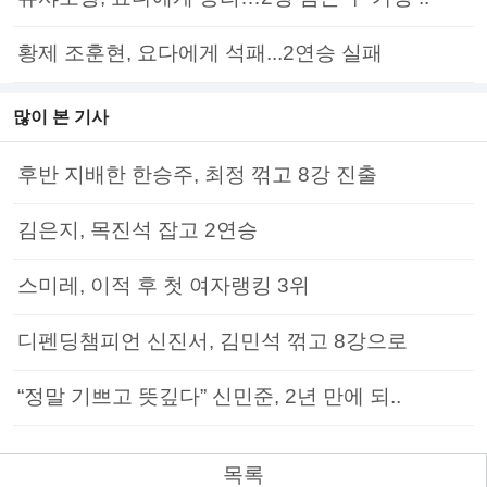
황제 조훈현, 요다에게 석패...2연승 실패
많이 본 기사
후반 지배한 한승주, 최정 꺾고 8강 진출
김은지, 목진석 잡고 2연승
스미레, 이적 후 첫 여자랭킹 3위
디펜딩챔피언 신진서, 김민석 꺾고 8강으로
“정말 기쁘고 뜻깊다” 신민준, 2년 만에 되..
목록