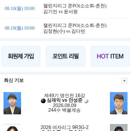
챌린지리그 준PO(소소회-춘천)
08.10(월) 10:00
김기언 vs 윤서원
챌린지리그 준PO(소소회-춘천)
08.10(월) 10:00
김정현(小) vs 김다빈
최신 기보
제49기 명인전 16강
심재익 vs 안성준
2026.08.09
244수 백불계승
2026 여자리그 9R3G-2