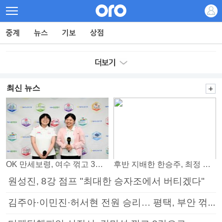
최신 뉴스
OK 만세보령, 여수 꺾고 3연패 탈출
후반 지배한 한승주, 최정 꺾고 8강 진출
원성진, 8강 점프 "최대한 승자조에서 버티겠다"
김주아·이민진·허서현 전원 승리… 평택, 부안 꺾고 5연승