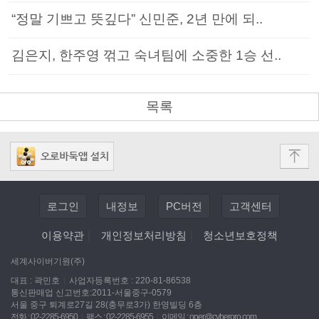
“정말 기쁘고 뜻깊다” 신민준, 2년 만에 되..
김은지, 한주영 꺾고 숙녀팀에 소중한 1승 선..
목록
로그인
내정보
PC버전
고객센터
이용약관
|
개인정보처리방침
|
청소년보호정책
세계사이버기원(주)
대표 : 곽민호
|
사업자등록번호 : 220-81-86538
통신판매업 신고번호:2011-서울중구-0579
서울 중구 퇴계로27길 28(충무로3가) 한영빌딩 6층
전화 : 02-2285-6950
|
팩스 : 02-2285-6955
|
이메일 :
oper@cyberoro.com