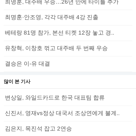
최명훈, 대주배 우승…26년 만에 타이틀 추가
최명훈·안조영, 각각 대주배 4강 진출
베테랑 81명 참가, 본선 티켓 12장 놓고 경..
유창혁, 이창호 꺾고 대주배 두 번째 우승
결승은 이-유 대결
많이 본 기사
변상일, 와일드카드로 한국 대표팀 합류
신진서, 영재vs정상 대국서 조상연에게 불계..
김은지, 목진석 잡고 2연승