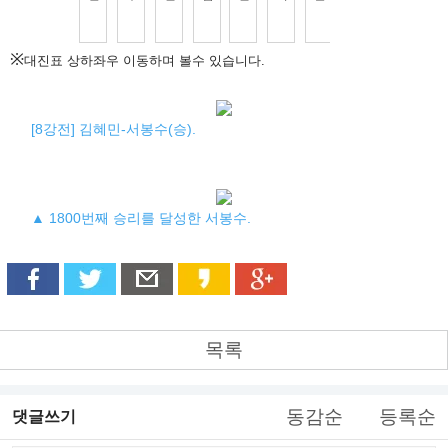
※
대진표 상하좌우 이동하며 볼수 있습니다.
[8강전] 김혜민-서봉수(승).
▲ 1800번째 승리를 달성한 서봉수.
목록
동감순
등록순
댓글쓰기