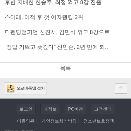
후반 지배한 한승주, 최정 꺾고 8강 진출
스미레, 이적 후 첫 여자랭킹 3위
디펜딩챔피언 신진서, 김민석 꺾고 8강으로
“정말 기쁘고 뜻깊다” 신민준, 2년 만에 되..
목록
로그인
내정보
PC버전
고객센터
이용약관
|
개인정보처리방침
|
청소년보호정책