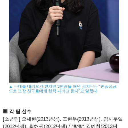
▲ 무대를 내려오긴 했지만 3연승을 해낸 강지우는 “연승상금
으로 도장 친구들에게 한턱 내려고 한다”고 말했다.
▣ 각 팀 선수
[소년팀] 오세현(2013년생), 표현우(2013년생), 임사무엘
(2012년생), 최해권(2012년생) /
(탈락) 김예찬(2013년