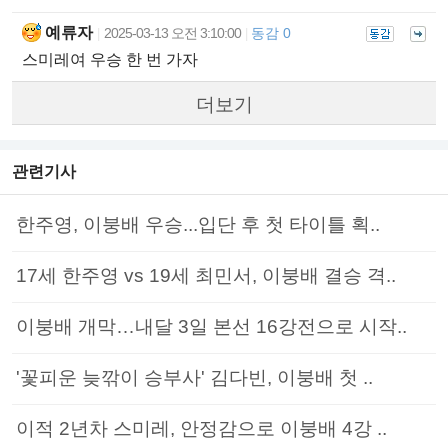
예류자
2025-03-13 오전 3:10:00
동감 0
|
|
스미레여 우승 한 번 가자
더보기
관련기사
한주영, 이붕배 우승...입단 후 첫 타이틀 획..
17세 한주영 vs 19세 최민서, 이붕배 결승 격..
이붕배 개막…내달 3일 본선 16강전으로 시작..
'꽃피운 늦깎이 승부사' 김다빈, 이붕배 첫 ..
이적 2년차 스미레, 안정감으로 이붕배 4강 ..