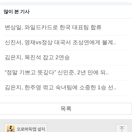
많이 본 기사
변상일, 와일드카드로 한국 대표팀 합류
신진서, 영재vs정상 대국서 조상연에게 불계..
김은지, 목진석 잡고 2연승
“정말 기쁘고 뜻깊다” 신민준, 2년 만에 되..
김은지, 한주영 꺾고 숙녀팀에 소중한 1승 선..
목록