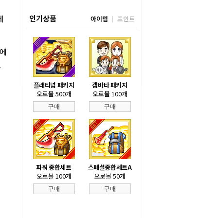
레
인기상품
아이템
포인트
성에
했
플래티넘 패키지
겜바타 패키지
오로볼 500개
오로볼 100개
구매
구매
파워 종합세트
스페셜종합세트A
오로볼 100개
오로볼 50개
구매
구매