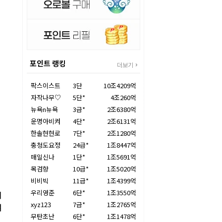
포인트 랭킹
더보기
팍스이스트
3단
10조4209억
자작나무♡
5단*
4조260억
뉴욕n뉴욕
3급*
2조6380억
운명아비켜
4단*
2조6131억
한솔현현로
7단*
2조1280억
충청도요정
24급*
1조8447억
매일신나
1단*
1조5691억
목검향
10급*
1조5020억
비비빅
11급*
1조4399억
우리영준
6단*
1조3550억
재
xyz123
7급*
1조2765억
여
무탄초난
6단*
1조1478억