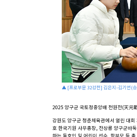
▲ [프로부문 32강전] 김은지-김기언(승)
2025 양구군 국토정중앙배 천원전(天元戰
강원도 양구군 청춘체육관에서 열린 대회 
호 한국기원 사무총장, 전상룡 양구군바둑
하는 동호인 및 어린이 선수, 학부모 등 총 