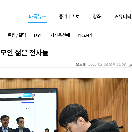
바둑뉴스
중계
|
기보
강좌
커뮤니티
특집 / 칼럼
LG배
지지옥션배
YES24배
 모인 젊은 전사들
오로IN
2025-03-08 오후 11:03 [