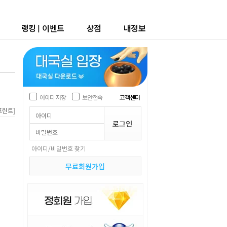
랭킹
|
이벤트
상점
내정보
아이디 저장
보안접속
고객센터
]
프린트
아이디/비밀번호 찾기
무료회원가입