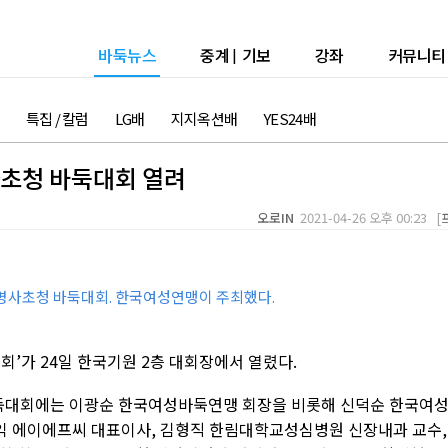
바둑뉴스
중계
|
기보
강좌
커뮤니티
특집 / 칼럼
LG배
지지옥션배
YES24배
사초청 바둑대회 열려
오로IN
2021-04-26 오후 00:23 [
 명사초청 바둑대회. 한국여성연맹이 주최했다.
회’가 24일 한국기원 2층 대회장에서 열렸다.
둑대회에는 이광순 한국여성바둑연맹 회장을 비롯해 신덕순 한국여
재익 에이에프씨 대표이사, 김형직 한림대학교성심병원 신장내과 교수,