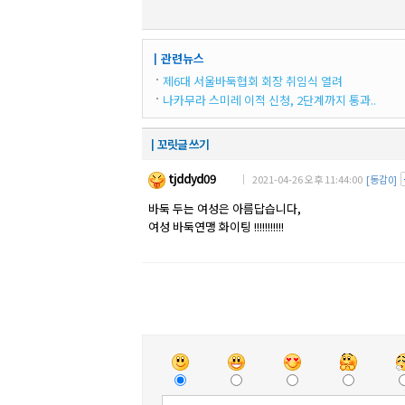
┃관련뉴스
제6대 서울바둑협회 회장 취임식 열려
나카무라 스미레 이적 신청, 2단계까지 통과..
┃꼬릿글 쓰기
tjddyd09
｜ 2021-04-26 오후 11:44:00
[동감0]
바둑 두는 여성은 아름답습니다,
여성 바둑연맹 화이팅 !!!!!!!!!!!