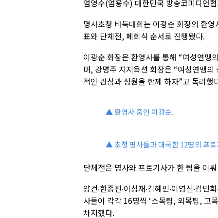
엄영수(엄용수) 대한민국 방송코미디언협회
명사초청 바둑대회는 이광순 회장의 환영사
표와 단체전, 폐회식 순서로 진행됐다.
이광순 회장은 환영사를 통해 “여성연맹의
며, 강명주 지지옥션 회장은 “여성연맹의 
적인 관심과 성원을 함께 하자”고 독려했다
▲ 환영사 중인 이광순.
▲ 초청 명사들과 대국한 12명의 프로
단체전은 명사와 프로기사가 한 팀을 이뤄
양건‧한종진‧이성재‧김혜민‧이영신‧김민희
사들이 각각 16명씩 ‘소목팀, 외목팀, 고
차지했다.