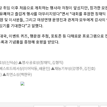
장 취임 이후 처음으로 개최하는 행사라 걱정이 앞섰지만, 참가한 모
유쾌하고 즐겁게 행사를 마무리지었다”면서 “대회를 후원한 장재익
원 및 이사분들, 그리고 여성연맹 운영진과 관계자 모두에게 감사의 
 있기를 기대한다”고 말했다.
국, 이벤트 퀴즈, 행운권 추첨, 포토존 등 다채로운 프로그램으로 
목록과 기념품을 증정해 호평을 받았다.
상(신덕순) ▲명사 공로상(장재익, 김형직)
 ▲베스트드레서상(이어덕둥, 배윤진) ▲재능기부상(강명주, 김진호)
) ▲최연소상(백현우)