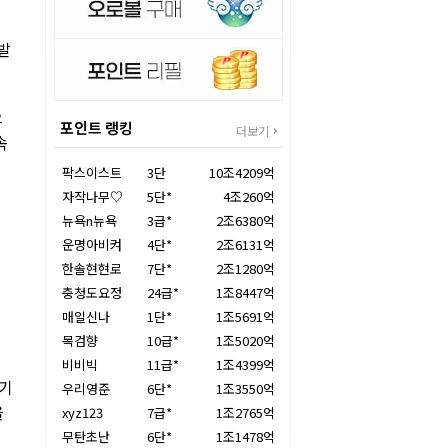
발
으
포인트 랭킹
더보기
속
팍스이스트
3단
10조4209억
자작나무♡
5단*
4조260억
뉴욕n뉴욕
3급*
2조6380억
운명아비켜
4단*
2조6131억
한솔현현로
7단*
2조1280억
충청도요정
24급*
1조8447억
매일신나
1단*
1조5691억
목검향
10급*
1조5020억
비비빅
11급*
1조4399억
로기
우리영준
6단*
1조3550억
을
xyz123
7급*
1조2765억
무탄초난
6단*
1조1478억