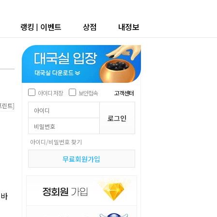
랭킹
|
이벤트
상점
내정보
아이디 저장
보안접속
고객센터
]
프린트
아이디/비밀번호 찾기
무료회원가입
성바