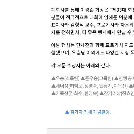
폐회사를 통해 이광순 회장은 “제33대 회
분들이 적극적으로 대회에 임해준 덕분에 
표이사와 김형직 교수, 프로기사와 자문위
사를 전하면서, 더 좋은 행사에서 만날 수
이날 행사는 단체전과 함께 프로기사 지도대
행됐으며, 우승팀 이외에도 다양한 시상 
각 부문 수상자는 아래와 같다.
▲우승(소목팀) ▲준우승(고목팀) ▲연맹 공로
▲매너상(허범도, 장영숙, 민홍기, 이옥선)
▲가족상(김희수, 한양숙) ▲장거리상(장효인
▲ 참가자 전체 기념촬영.