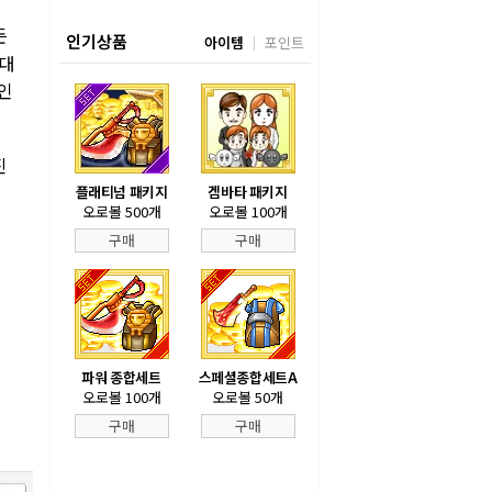
든
인기상품
아이템
포인트
 대
인
진
플래티넘 패키지
겜바타 패키지
오로볼 500개
오로볼 100개
구매
구매
파워 종합세트
스페셜종합세트A
오로볼 100개
오로볼 50개
구매
구매