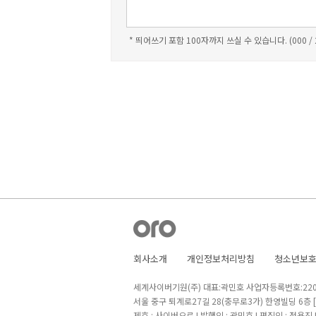
* 띄어쓰기 포함 100자까지 쓰실 수 있습니다. (000 /
회사소개
개인정보처리방침
청소년보
세계사이버기원(주) 대표:곽민호 사업자등록번호:220-8
서울 중구 퇴계로27길 28(충무로3가) 한영빌딩 6층
제호 : 사이버오로 I 발행인 : 곽민호 I 편집인 : 정용진