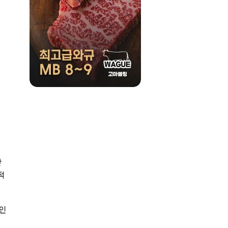
난
적
갑인