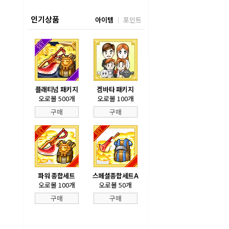
인기상품
아이템
포인트
플래티넘 패키지
겜바타 패키지
오로볼 500개
오로볼 100개
구매
구매
파워 종합세트
스페셜종합세트A
오로볼 100개
오로볼 50개
구매
구매