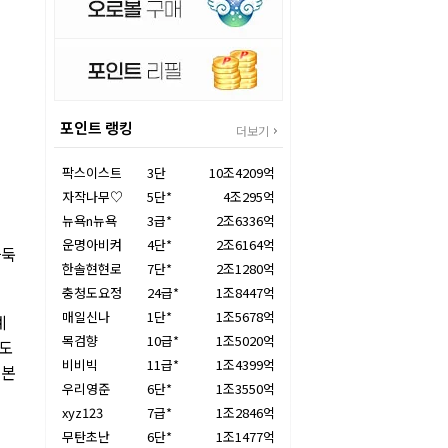
포인트 랭킹
더보기
팍스이스트
3단
10조4209억
자작나무♡
5단*
4조295억
뉴욕n뉴욕
3급*
2조6336억
운명아비켜
4단*
2조6164억
바둑
한솔현현로
7단*
2조1280억
충청도요정
24급*
1조8447억
매일신나
1단*
1조5678억
계
목검향
10급*
1조5020억
업도
비비빅
11급*
1조4399억
일본
우리영준
6단*
1조3550억
xyz123
7급*
1조2846억
무탄초난
6단*
1조1477억