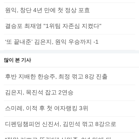
원익, 창단 4년 만에 첫 정상 포효
결승포 최재영 "1위팀 자존심 지켰다"
‘또 끝내준’ 김은지, 원익 우승까지 -1
많이 본 기사
후반 지배한 한승주, 최정 꺾고 8강 진출
김은지, 목진석 잡고 2연승
스미레, 이적 후 첫 여자랭킹 3위
디펜딩챔피언 신진서, 김민석 꺾고 8강으로