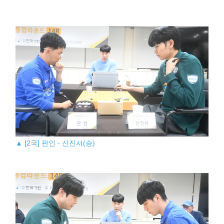
▲ [2국] 판인 - 신진서(승)