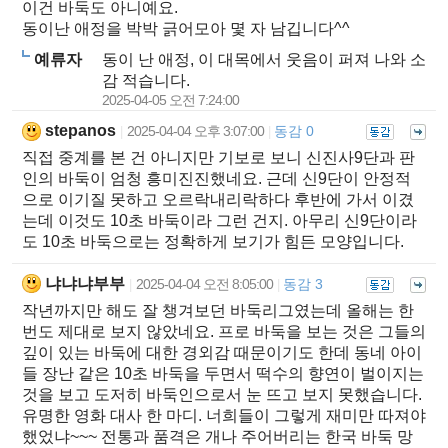
이건 바둑도 아니예요.
동이난 애정을 박박 긁어모아 몇 자 남깁니다^^
예류자
동이 난 애정, 이 대목에서 웃음이 퍼져 나와 소
감 적습니다.
2025-04-05 오전 7:24:00
stepanos
2025-04-04 오후 3:07:00
동감 0
|
|
직접 중계를 본 건 아니지만 기보로 보니 신진사9단과 판
인의 바둑이 엄청 흥미진진했네요. 근데 신9단이 안정적
으로 이기질 못하고 오르락내리락하다 후반에 가서 이겼
는데 이것도 10초 바둑이라 그런 건지. 아무리 신9단이라
도 10초 바둑으로는 정확하게 보기가 힘든 모양입니다.
냐냐냐부부
2025-04-04 오전 8:05:00
동감 3
|
|
작년까지만 해도 잘 챙겨보던 바둑리그였는데 올해는 한
번도 제대로 보지 않았네요. 프로 바둑을 보는 것은 그들의
깊이 있는 바둑에 대한 경외감 때문이기도 한데 동네 아이
들 장난 같은 10초 바둑을 두면서 떡수의 향연이 벌이지는
것을 보고 도저히 바둑인으로서 눈 뜨고 보지 못했습니다.
유명한 영화 대사 한 마디. 너희들이 그렇게 재미만 따져야
했었냐~~~ 전통과 품격은 개나 주어버리는 한국 바둑 망