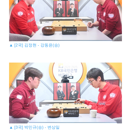
▲ [2국] 김정현 - 강동윤(승)
▲ [3국] 박민규(승) - 변상일