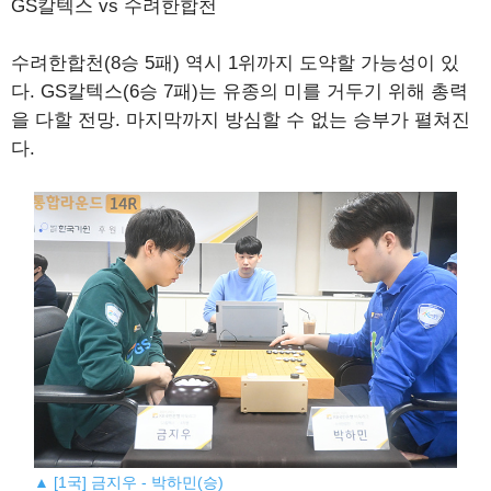
GS칼텍스 vs 수려한합천
수려한합천(8승 5패) 역시 1위까지 도약할 가능성이 있
다. GS칼텍스(6승 7패)는 유종의 미를 거두기 위해 총력
을 다할 전망. 마지막까지 방심할 수 없는 승부가 펼쳐진
다.
▲ [1국] 금지우 - 박하민(승)