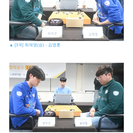
▲ [3국] 최재영(승) - 김명훈