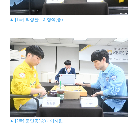
▲ [1국] 박정환 - 이창석(승)
▲ [2국] 문민종(승) - 이지현