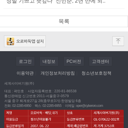
“정말 기쁘고 뜻깊다” 신민준, 2년 만에 되..
목록
로그인
내정보
PC버전
고객센터
이용약관
|
개인정보처리방침
|
청소년보호정책
세계사이버기원(주)
대표 : 곽민호
|
사업자등록번호 : 220-81-86538
통신판매업 신고번호:2011-서울중구-0579
서울 중구 퇴계로27길 28(충무로3가) 한영빌딩 6층
전화 : 02-2285-6950
|
팩스 : 02-2285-6955
|
이메일 :
oper@cyberoro.com