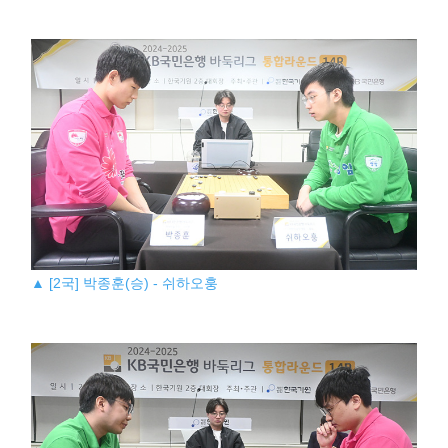
▲ [2국] 박종훈(승) - 쉬하오훙