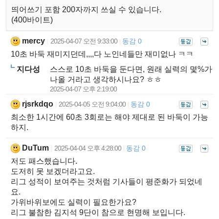
띄어쓰기 포함 200자까지 쓰실 수 있습니다.
(400바이트)
mercy
2025-04-07 오전 9:33:00
동감 0
|
|
10초 바둑 재미지던데,,,,다 노인네들만 재미없나 ㅋㅋ
지다성
스스로 10초 바둑을 둔다면, 원래 실력의 몇%가
나올 거라고 생각하시나요? ㅎㅎ
2025-04-07 오후 2:19:00
rjsrkdqo
2025-04-05 오전 9:04:00
동감 0
|
|
최소한 1시간에 60초 3회로는 해야 제대로 된 바둑이 가능
하지.
DuTum
2025-04-04 오후 4:28:00
동감 0
|
|
저도 패스했습니다.
도저히 못 보겠더라고요.
리그 성적이 보여주는 것처럼 기사들이 평준화가 되었네
요.
가위바위보에도 실력이 필요한가요?
리그 불참한 김지석 9단이 참으로 현명해 보입니다.