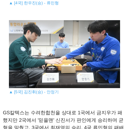
▲ [4국] 한우진(승) - 류민형
▲ [5국] 김진휘(승) - 안정기
GS칼텍스는 수려한합천을 상대로 1국에서 금지우가 패
했지만 2국에서 '믿을맨' 신진서가 판인에게 승리하며 균
형을 맞췄고, 3국에서 최재영의 승리, 4국 류민형의 패배