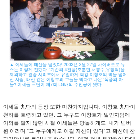
▲ 이세돌이 태산을 넘었다! 2003년 3월 27일 사이버오로 뉴
스는 이렇게 전했다. '기존의 4천왕(조훈현,서봉수,유창혁)을
제외하고 결승 시리즈에서 유일하게 최강 이창호의 벽을 넘어
선 사람, 태산 같은 이창호의 그늘을 박차고 나온 '폭풍의 아
들'! 이세돌 三단이 제7회 LG배의 주인공이 됐다.'
이세돌 九단의 등장 또한 마찬가지입니다. 이창호 九단이
천하를 호령하고 있던, 그 누구도 이창호가 일인자임에
이의를 달지 않던 시절 이세돌은 당돌하게도 ‘내가 넘버
원’이라며 “그 누구에게도 이길 자신이 있다”고 확신에 찬