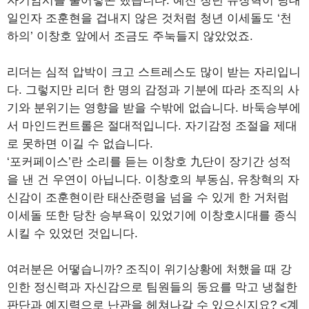
자기암시를 불어넣곤 했습니다. 예전 청년 유창혁이 당대
일인자 조훈현을 겁내지 않은 것처럼 청년 이세돌도 ‘천
하의’ 이창호 앞에서 조금도 주눅들지 않았었죠.
리더는 심적 압박이 크고 스트레스도 많이 받는 자리입니
다. 그렇지만 리더 한 명의 감정과 기분에 따라 조직의 사
기와 분위기는 영향을 받을 수밖에 없습니다. 바둑승부에
서 마인드컨트롤은 절대적입니다. 자기감정 조절을 제대
로 못하면 이길 수 없습니다.
‘포커페이스’란 소리를 듣는 이창호 九단이 장기간 성적
을 낸 건 우연이 아닙니다. 이창호의 부동심, 유창혁의 자
신감이 조훈현이란 태산준령을 넘을 수 있게 한 거처럼
이세돌 또한 당찬 승부욕이 있었기에 이창호시대를 종식
시킬 수 있었던 것입니다.
여러분은 어떻습니까? 조직이 위기상황에 처했을 때 강
인한 정신력과 자신감으로 팀원들의 동요를 막고 냉철한
판단과 예지력으로 난관을 헤쳐나갈 수 있으신지요?
<계