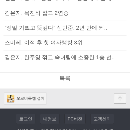
김은지, 목진석 잡고 2연승
“정말 기쁘고 뜻깊다” 신민준, 2년 만에 되..
스미레, 이적 후 첫 여자랭킹 3위
김은지, 한주영 꺾고 숙녀팀에 소중한 1승 선..
목록
로그인
내정보
PC버전
고객센터