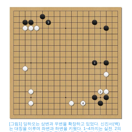
[그림1] 딩하오는 상변과 우변을 확장하고 있었다. 신진서(백)
는 대칭을 이루며 좌변과 하변을 키웠다. 1~4까지는 실전. 2의