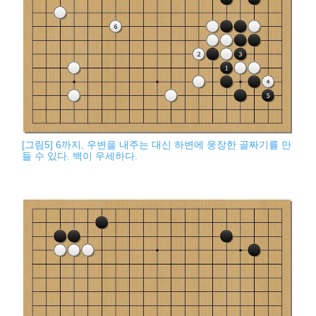
[그림5] 6까지, 우변을 내주는 대신 하변에 웅장한 골짜기를 만
들 수 있다. 백이 우세하다.