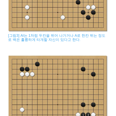
[그림3] AI는 1처럼 두칸을 뛰어 나가거나 A로 한칸 뛰는 정도
로 백은 훌륭하게 타개할 자신이 있다고 한다.