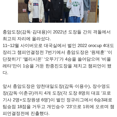
충암도장(감독·김대용)이 2022년 도장들 간의 격돌에서
최고의 자리에 올라섰다.
11~12월 사이버오로 대국실에서 벌인 2022 orocup 4대도
장리그 챔피언결정전 7번기에서 충암도장은 ‘원제훈’ ‘이
단젖히기’ ‘엘리시온’ ‘오뚜기’가 4승을 쓸어담으며 ‘비올
레타’만이 1승을 거둔 한종진도장을 제치고 챔피언이 됐
다.
앞서 충암도장은 양천대일도장(감독·이용수), 장수영도
장(감독·이춘규)까지 4개 도장(각 도장 8명의 대표 '프로
기사 2명+도장원생 6명')이 벌인 정규리그에서 6승3패로
팀승점 18점을 거두고 개인승수 ‘23’으로 1위에 오르며 챔
피언결정전에 진출했다.