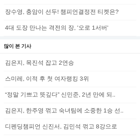
장수영, 충암이 선두! 챔피언결정전 티켓은?
4대 도장 만나는 격전의 장, '오로 1서버'
많이 본 기사
김은지, 목진석 잡고 2연승
스미레, 이적 후 첫 여자랭킹 3위
“정말 기쁘고 뜻깊다” 신민준, 2년 만에 되..
김은지, 한주영 꺾고 숙녀팀에 소중한 1승 선..
디펜딩챔피언 신진서, 김민석 꺾고 8강으로