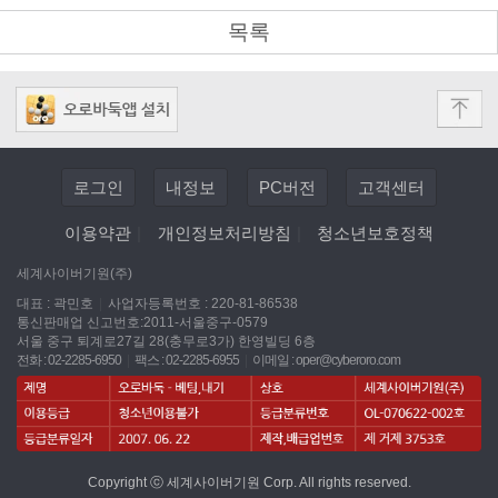
목록
로그인
내정보
PC버전
고객센터
이용약관
|
개인정보처리방침
|
청소년보호정책
세계사이버기원(주)
대표 : 곽민호
|
사업자등록번호 : 220-81-86538
통신판매업 신고번호:2011-서울중구-0579
서울 중구 퇴계로27길 28(충무로3가) 한영빌딩 6층
전화 : 02-2285-6950
|
팩스 : 02-2285-6955
|
이메일 :
oper@cyberoro.com
Copyright ⓒ 세계사이버기원 Corp. All rights reserved.