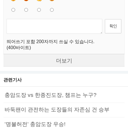
띄어쓰기 포함 200자까지 쓰실 수 있습니다.
(400바이트)
더보기
관련기사
충암도장 vs 한종진도장, 챔프는 누구?
바둑팬이 관전하는 도장들의 자존심 건 승부
'명불허전' 충암도장 우승!