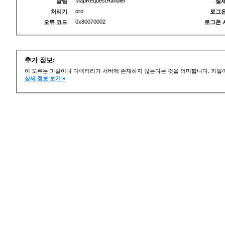
MapRequestHandler
알림
실제
oro
처리기
로그온
0x80070002
오류 코드
로그온 
추가 정보:
이 오류는 파일이나 디렉터리가 서버에 존재하지 않는다는 것을 의미합니다. 파일이
상세 정보 보기 »