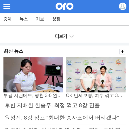
최신 뉴스
부광 시린메드, 영천 3-0 완파하며 4연패 탈출
OK 만세보령, 여수 꺾고 3연패 탈출
후반 지배한 한승주, 최정 꺾고 8강 진출
원성진, 8강 점프 "최대한 승자조에서 버티겠다"