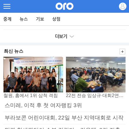
최신 뉴스
철원, 홈에서 1위 삼척 격침
22전 전승 임상규·대회2연패 노리는 김다빈…왕중왕전 16강 7일부터
스미레, 이적 후 첫 여자랭킹 3위
부라보콘 어린이대회, 22일 부산 지역대회로 시작