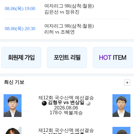
여자리그 9R(삼척:철원)
08.06(목) 19:00
김은선 vs 정유진
여자리그 9R(삼척:철원)
08.06(목) 20:30
리허 vs 조혜연
최신 기보
제12회 국수산맥 예선결승
김형우 vs 변상일
2026.08.06
178수 백불계승
제12회 국수산맥 예선결승