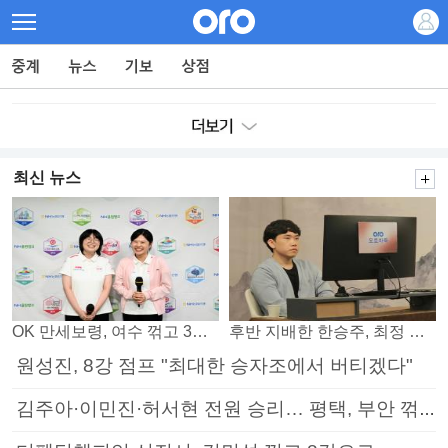
최신 뉴스
OK 만세보령, 여수 꺾고 3연패 탈출
후반 지배한 한승주, 최정 꺾고 8강 진출
원성진, 8강 점프 "최대한 승자조에서 버티겠다"
김주아·이민진·허서현 전원 승리… 평택, 부안 꺾고 5연승