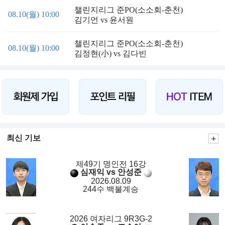
챌린지리그 준PO(소소회-춘천)
08.10(월) 10:00
김기언 vs 윤서원
챌린지리그 준PO(소소회-춘천)
08.10(월) 10:00
김정현(小) vs 김다빈
최신 기보
제49기 명인전 16강
심재익 vs 안성준
2026.08.09
244수 백불계승
2026 여자리그 9R3G-2