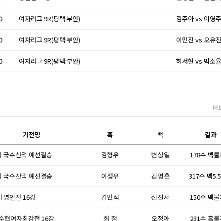
0
여자리그 9R(평택:부안)
김주아 vs 이영
0
여자리그 9R(평택:부안)
이민진 vs 오유
0
여자리그 9R(평택:부안)
허서현 vs 박소
더
기전명
흑
백
결과
회 국수산맥 예선결승
김형우
178수 백
변상일
회 국수산맥 예선결승
이정우
317수 백5.
김명훈
기 명인전 16강
김민석
150수 백
신진서
6 수협여자최강전 16강
오정아
231수 흑
최 정