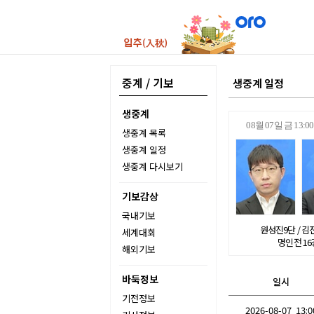
중계 / 기보
생중계 일정
생중계
08월 07일 금 13
생중계 목록
생중계 일정
생중계 다시보기
기보감상
국내기보
원성진9단 / 김
세계대회
명인전 16
해외기보
바둑정보
일시
기전정보
2026-08-07 13:0