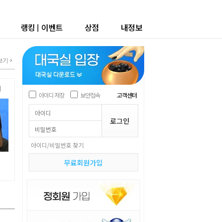
랭킹
|
이벤트
상점
내정보
보기
계
아이디 저장
보안접속
고객센터
아이디/비밀번호 찾기
무료회원가입
휘