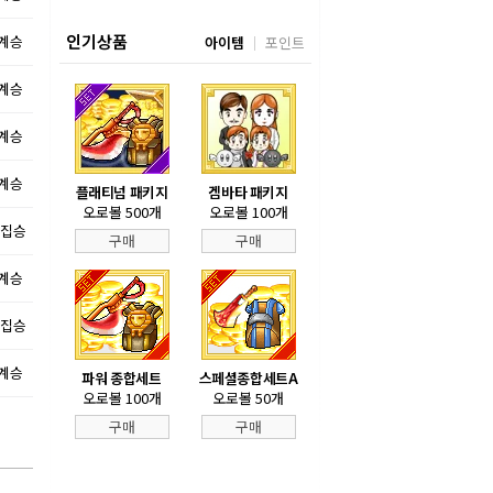
인기상품
불계승
아이템
포인트
불계승
불계승
불계승
플래티넘 패키지
겜바타 패키지
오로볼 500개
오로볼 100개
5집승
구매
구매
불계승
5집승
불계승
파워 종합세트
스페셜종합세트A
오로볼 100개
오로볼 50개
구매
구매