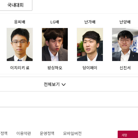
국내대회
응씨배
LG배
난가배
난양배
이치리키 료
왕싱하오
당이페이
신진서
전체보기
호정책
이용약관
운영정책
모바일버전