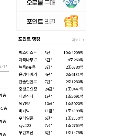
주
진
율
포인트 랭킹
더보기
팍스이스트
3단
10조4209억
자작나무♡
5단*
4조260억
보기
뉴욕n뉴욕
3급*
2조6380억
운명아비켜
4단*
2조6131억
한솔현현로
7단*
2조1280억
충청도요정
24급*
1조8447억
불계승
매일신나
1단*
1조5691억
목검향
10급*
1조5020억
5집승
비비빅
11급*
1조4399억
우리영준
6단*
1조3550억
불계승
xyz123
7급*
1조2765억
무탄초난
6단*
1조1478억
불계승