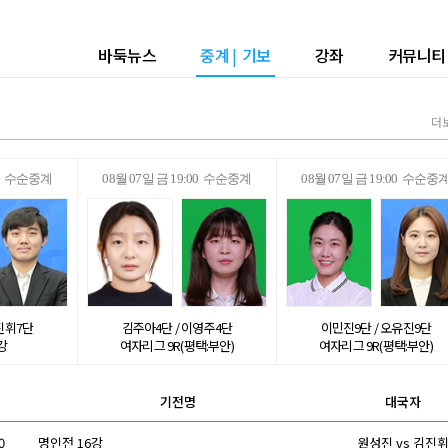
바둑뉴스
중계
|
기보
강좌
커뮤니티
더
:00 수순중계
08월 07일 금 19:00 수순중계
08월 07일 금 19:00 수순중
진휘7단
김주아4단 / 이영주4단
이민진9단 / 오유진9단
강
여자리그 9R(평택:부안)
여자리그 9R(평택:부안)
기전명
대국자
0
명인전 16강
원성진 vs 김진