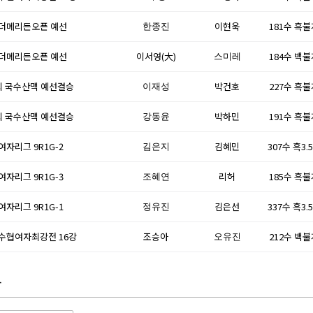
6 더메리든오픈 예선
이현욱
181수 흑
한종진
6 더메리든오픈 예선
이서영(大)
184수 백
스미레
회 국수산맥 예선결승
박건호
227수 흑
이재성
회 국수산맥 예선결승
박하민
191수 흑
강동윤
 여자리그 9R1G-2
김혜민
307수 흑3.
김은지
 여자리그 9R1G-3
리허
185수 흑
조혜연
 여자리그 9R1G-1
김은선
337수 흑3.
정유진
6 수협여자최강전 16강
조승아
212수 백
오유진
자