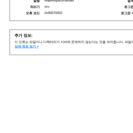
MapRequestHandler
알림
실제
oro
처리기
로그온
0x80070002
오류 코드
로그온 
추가 정보:
이 오류는 파일이나 디렉터리가 서버에 존재하지 않는다는 것을 의미합니다. 파일이
상세 정보 보기 »