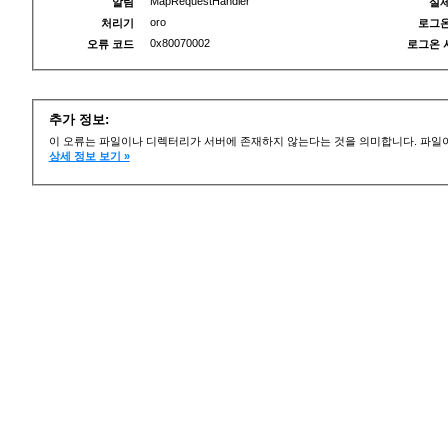
MapRequestHandler
알림
실제
oro
처리기
로그온
0x80070002
오류 코드
로그온 
추가 정보:
이 오류는 파일이나 디렉터리가 서버에 존재하지 않는다는 것을 의미합니다. 파일이
상세 정보 보기 »