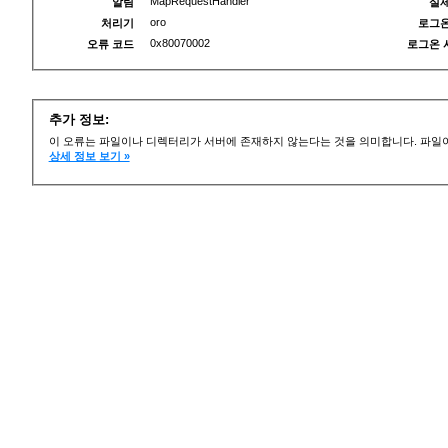
MapRequestHandler
알림
실제
oro
처리기
로그온
0x80070002
오류 코드
로그온 
추가 정보:
이 오류는 파일이나 디렉터리가 서버에 존재하지 않는다는 것을 의미합니다. 파일이
상세 정보 보기 »