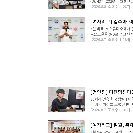
-3). 49기(2026년) 원성
[2026.8.8
조회수
4,267]
[여자리그] 김주아·이
7일 바둑TV 스튜디오에서
붉은노을을 3-0로 꺾고 단독
[2026.8.7
조회수
1,584]
[명인전] 디펜딩챔피
80차례 연속 한국랭킹 1위를
은 랭킹 차이를 보였던 판. 
[2026.8.7
조회수
8,811]
[여자리그] 철원, 홈
8월 6일 강원도 철원군에서