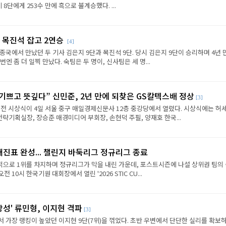
8단에게 253수 만에 흑으로 불계승했다. ...
 목진석 잡고 2연승
[4]
종국에서 만났던 두 기사 김은지 9단과 목진석 9단. 당시 김은지 9단이 승리하며 4년 
엔 좀 더 일찍 만났다. 숙팀은 두 명이, 신사팀은 세 명...
 기쁘고 뜻깊다” 신민준, 2년 만에 되찾은 GS칼텍스배 정상
[3]
전 시상식이 4일 서울 중구 매일경제신문사 12층 중강당에서 열렸다. 시상식에는 허세
략기획실장, 장승준 매경미디어 부회장, 손현덕 주필, 양재호 한국...
대진표 완성... 챌린지 바둑리그 정규리그 종료
으로 1위를 차지하며 정규리그가 막을 내린 가운데, 포스트시즌에 나설 상위권 팀의
전 10시 한국기원 대회장에서 열린 '2026 STIC CU...
상성' 류민형, 이지현 격파
[3]
에서 가장 랭킹이 높았던 이지현 9단(7위)을 꺾었다. 초반 우변에서 단단한 실리를 확보