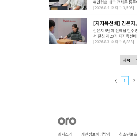
류민형은 대국 전체를 통틀어
[2026.8.4
조회수
3,505]
[지지옥션배] 김은지,
김은지 9단이 신예팀 한주영
서 펼친 제20기 지지옥션배
[2026.8.3
조회수
6,833]
〈
1
2
회사소개
개인정보처리방침
청소년보