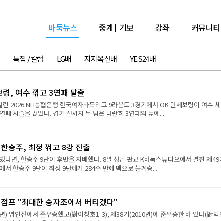
바둑뉴스
중계
|
기보
강좌
커뮤니티
특집 / 칼럼
LG배
지지옥션배
YES24배
보령, 여수 꺾고 3연패 탈출
열린 2026 NH농협은행 한국여자바둑리그 9라운드 3경기에서 OK 만세보령이 여수 
연패 사슬을 끊었다. 경기 전까지 두 팀은 나란히 3연패의 늪에...
 한승주, 최정 꺾고 8강 진출
했다면, 한승주 9단이 후반을 지배했다. 8일 성남 판교 K바둑스튜디오에서 펼친 제49
서 한승주 9단이 최정 9단에게 284수 만에 백으로 불계승...
강 점프 "최대한 승자조에서 버티겠다"
9년) 명인전에서 준우승했고(對이창호1-3), 제38기(2010년)에 준우승한 바 있다(對