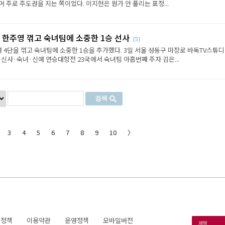
 주로 주도권을 지는 쪽이었다. 이지현은 뭔가 안 풀리는 표정...
 한주영 꺾고 숙녀팀에 소중한 1승 선사
[5]
 4단을 꺾고 숙녀팀에 소중한 1승을 추가했다. 3일 서울 성동구 마장로 바둑TV스튜
 신사·숙녀·신예 연승대항전 23국에서 숙녀팀 아홉번째 주자 김은...
3
4
5
6
7
8
9
10
〉
호정책
이용약관
운영정책
모바일버전