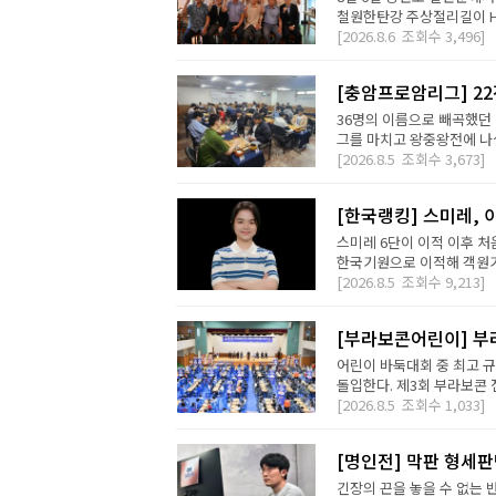
철원한탄강 주상절리길이 H2 D
[2026.8.6
조회수
3,496]
[충암프로암리그] 2
36명의 이름으로 빼곡했던 
그를 마치고 왕중왕전에 나설 
[2026.8.5
조회수
3,673]
[한국랭킹] 스미레, 
스미레 6단이 이적 이후 처
한국기원으로 이적해 객원기사
[2026.8.5
조회수
9,213]
[부라보콘어린이] 부
어린이 바둑대회 중 최고 
돌입한다. 제3회 부라보콘 
[2026.8.5
조회수
1,033]
[명인전] 막판 형세
긴장의 끈을 놓을 수 없는 