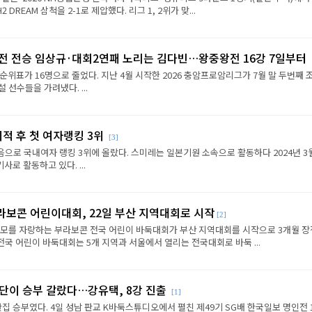
REAM 삼척을 2-1로 제압했다. 리그 1, 2위가 맞...
2전 전승 임상규·대회2연패 노리는 김다빈…왕중왕전 16강 7일부터
순위표가 16명으로 줄었다. 지난 4월 시작한 2026 충암프로암리그가 7월 말 두번째 
선수들을 가려냈다. ...
이적 후 첫 여자랭킹 3위
[3]
음으로 국내여자 랭킹 3위에 올랐다. 스미레는 일본기원 소속으로 활동하다 2024년 3
로 활동하고 있다. ...
라보콘 어린이대회, 22일 부산 지역대회로 시작
[2]
규모를 자랑하는 부라보콘 전국 어린이 바둑대회가 부산 지역대회를 시작으로 3개월 
전국 어린이 바둑대회는 5개 지역과 서울에서 열리는 전국대회로 바둑 ...
판단이 승부 갈랐다…강유택, 8강 진출
[1]
반집 승부였다. 4일 성남 판교 K바둑스튜디오에서 펼친 제49기 SG배 한국일보 명인전 