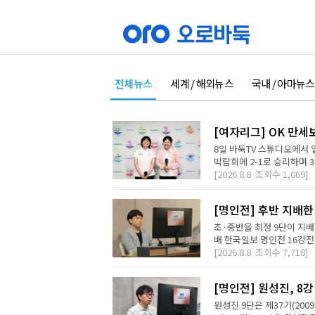
전체뉴스
세계 / 해외뉴스
국내 / 아마뉴스
[여자리그] OK 만세
8일 바둑TV 스튜디오에서 
박람회에 2-1로 승리하며 3
[2026.8.8
조회수
1,069]
[명인전] 후반 지배한
초·중반을 최정 9단이 지배
배 한국일보 명인전 16강전에
[2026.8.8
조회수
7,718]
[명인전] 원성진, 8
원성진 9단은 제37기(200