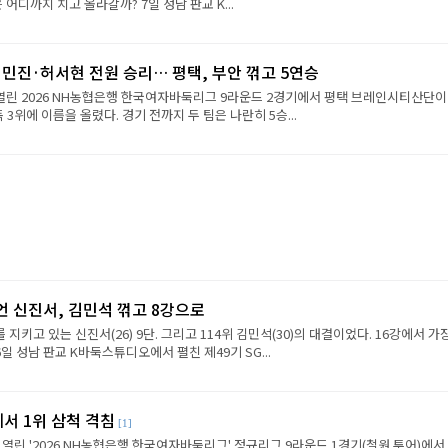
진은 어디까지 치고 올라갈까? 7일 성남 판교 K...
민진·허서현 전원 승리… 평택, 부안 꺾고 5연승
 열린 2026 NH농협은행 한국여자바둑리그 9라운드 2경기에서 평택 브레인시티산단이
 3위에 이름을 올렸다. 경기 전까지 두 팀은 나란히 5승...
언 신진서, 김민석 꺾고 8강으로
 지키고 있는 신진서(26) 9단. 그리고 114위 김민석(30)의 대결이었다. 16강에서 가
6일 성남 판교 K바둑스튜디오에서 펼친 제49기 SG...
에서 1위 삼척 격침
[1]
 열린 '2026 NH농협은행 한국여자바둑리그' 정규리그 9라운드 1경기(철원 투어)에서