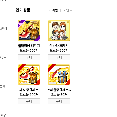
인기상품
아이템
포인트
조별리
플래티넘 패키지
겜바타 패키지
오로볼 500개
오로볼 100개
월2일
구매
구매
장정에
파워 종합세트
스페셜종합세트A
오로볼 100개
오로볼 50개
구매
구매
16강