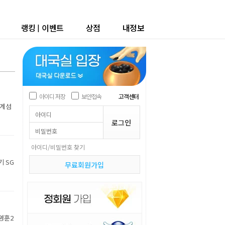
랭킹
|
이벤트
상점
내정보
아이디 저장
보안접속
고객센터
세계섬
아이디/비밀번호 찾기
기 SG
무료회원가입
박영훈2