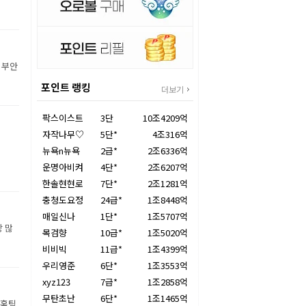
 부안
포인트 랭킹
더보기
팍스이스트
3단
10조4209억
자작나무♡
5단*
4조316억
뉴욕n뉴욕
2급*
2조6336억
운명아비켜
4단*
2조6207억
한솔현현로
7단*
2조1281억
충청도요정
24급*
1조8448억
매일신나
1단*
1조5707억
장 많
목검향
10급*
1조5020억
비비빅
11급*
1조4399억
우리영준
6단*
1조3553억
xyz123
7급*
1조2858억
무탄초난
6단*
1조1465억
 홈팀