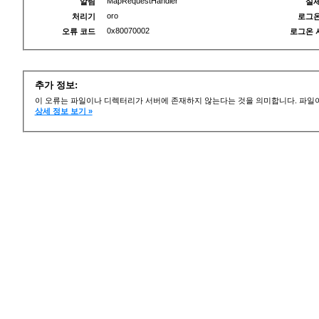
MapRequestHandler
알림
실제
oro
처리기
로그온
0x80070002
오류 코드
로그온 
추가 정보:
이 오류는 파일이나 디렉터리가 서버에 존재하지 않는다는 것을 의미합니다. 파일이
상세 정보 보기 »