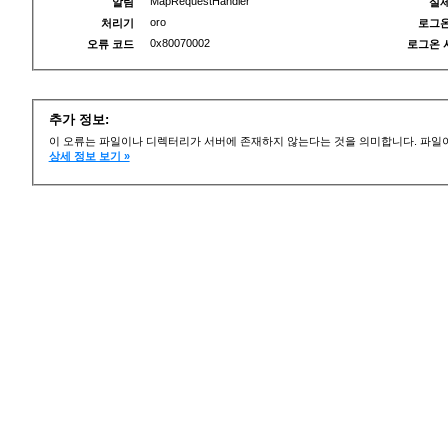
MapRequestHandler
알림
실제
oro
처리기
로그온
0x80070002
오류 코드
로그온 
추가 정보:
이 오류는 파일이나 디렉터리가 서버에 존재하지 않는다는 것을 의미합니다. 파일이
상세 정보 보기 »