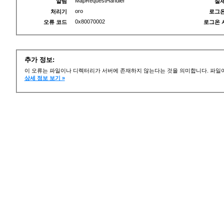
MapRequestHandler
알림
실제
oro
처리기
로그온
0x80070002
오류 코드
로그온 
추가 정보:
이 오류는 파일이나 디렉터리가 서버에 존재하지 않는다는 것을 의미합니다. 파일이
상세 정보 보기 »