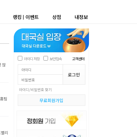
랭킹
|
이벤트
상점
내정보
아이디 저장
보안접속
고객센터
장 많
아이디/비밀번호 찾기
 홈팀
무료회원가입
조별리