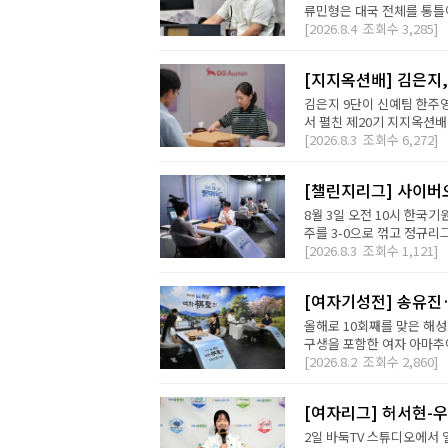
류민형은 대국 전체를 통틀어
[2026.8.4
조회수
3,285]
[지지옥션배] 김은지,
김은지 9단이 신예팀 한주영
서 펼친 제20기 지지옥션배
[2026.8.3
조회수
6,272]
[챌린지리그] 사이버오
8월 3일 오전 10시 한국기
주를 3-0으로 꺾고 정규리
[2026.8.3
조회수
1,121]
[여자기성전] 송유진
올해로 10회째를 맞은 해
구생을 포함한 여자 아마추어
[2026.8.2
조회수
2,860]
[여자리그] 허서현-우
2일 바둑TV 스튜디오에서 