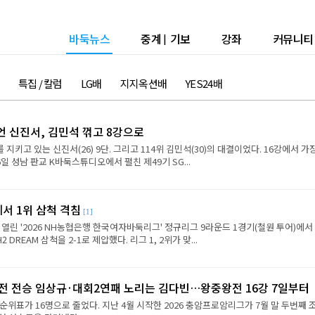
바둑뉴스
중계
|
기보
강좌
커뮤니티
특집 / 칼럼
LG배
지지옥션배
YES24배
언 신진서, 김민석 꺾고 8강으로
 지키고 있는 신진서(26) 9단. 그리고 114위 김민석(30)의 대결이었다. 16강에서 가
6일 성남 판교 K바둑스튜디오에서 펼친 제49기 SG...
에서 1위 삼척 격침
[1]
 열린 '2026 NH농협은행 한국여자바둑리그' 정규리그 9라운드 1경기(철원 투어)에서
REAM 삼척을 2-1로 제압했다. 리그 1, 2위가 맞...
2전 전승 임상규·대회2연패 노리는 김다빈…왕중왕전 16강 7일부터
순위표가 16명으로 줄었다. 지난 4월 시작한 2026 충암프로암리그가 7월 말 두번째 