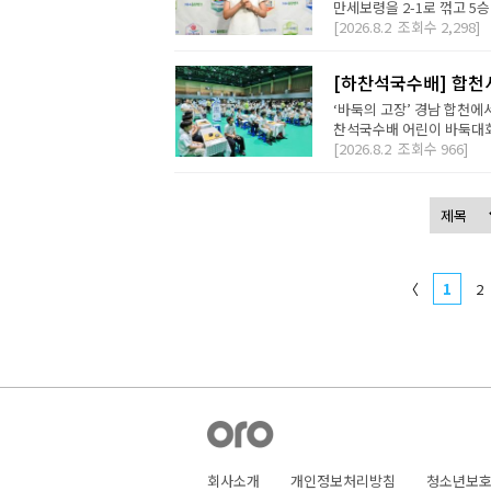
만세보령을 2-1로 꺾고 5승
[2026.8.2
조회수
2,298]
[하찬석국수배] 합천
‘바둑의 고장’ 경남 합천에
찬석국수배 어린이 바둑대회는
[2026.8.2
조회수
966]
〈
1
2
회사소개
개인정보처리방침
청소년보