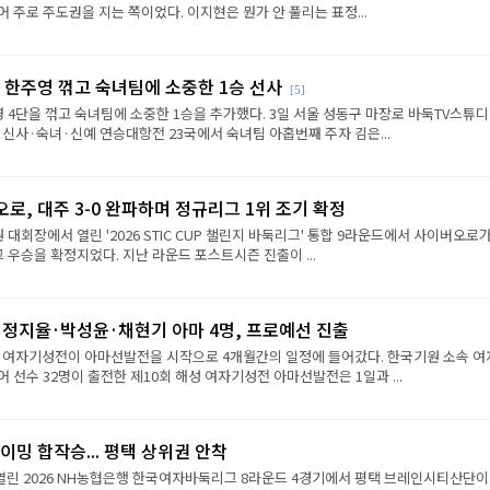
 주로 주도권을 지는 쪽이었다. 이지현은 뭔가 안 풀리는 표정...
 한주영 꺾고 숙녀팀에 소중한 1승 선사
[5]
 4단을 꺾고 숙녀팀에 소중한 1승을 추가했다. 3일 서울 성동구 마장로 바둑TV스튜
 신사·숙녀·신예 연승대항전 23국에서 숙녀팀 아홉번째 주자 김은...
로, 대주 3-0 완파하며 정규리그 1위 조기 확정
원 대회장에서 열린 '2026 STIC CUP 챌린지 바둑리그' 통합 9라운드에서 사이버오로가
그 우승을 확정지었다. 지난 라운드 포스트시즌 진출이 ...
·정지율·박성윤·채현기 아마 4명, 프로예선 진출
성 여자기성전이 아마선발전을 시작으로 4개월간의 일정에 들어갔다. 한국기원 소속 여
 선수 32명이 출전한 제10회 해성 여자기성전 아마선발전은 1일과 ...
이밍 합작승... 평택 상위권 안착
열린 2026 NH농협은행 한국여자바둑리그 8라운드 4경기에서 평택 브레인시티산단이