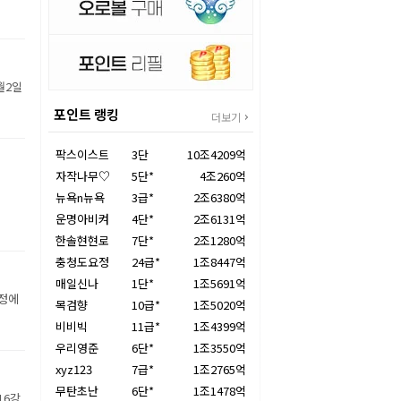
월2일
포인트 랭킹
더보기
팍스이스트
3단
10조4209억
자작나무♡
5단*
4조260억
뉴욕n뉴욕
3급*
2조6380억
운명아비켜
4단*
2조6131억
한솔현현로
7단*
2조1280억
충청도요정
24급*
1조8447억
매일신나
1단*
1조5691억
장정에
목검향
10급*
1조5020억
비비빅
11급*
1조4399억
우리영준
6단*
1조3550억
xyz123
7급*
1조2765억
무탄초난
6단*
1조1478억
16강