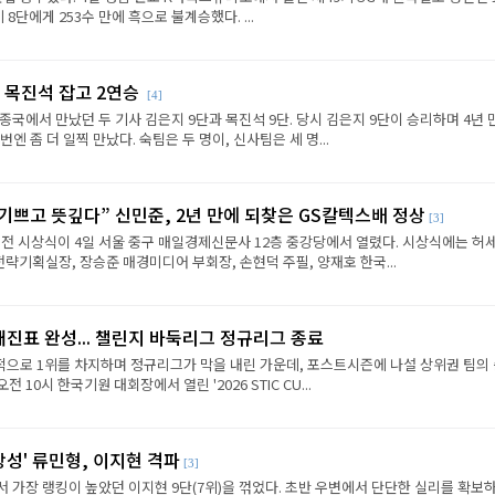
8단에게 253수 만에 흑으로 불계승했다. ...
 목진석 잡고 2연승
[4]
종국에서 만났던 두 기사 김은지 9단과 목진석 9단. 당시 김은지 9단이 승리하며 4년 
엔 좀 더 일찍 만났다. 숙팀은 두 명이, 신사팀은 세 명...
 기쁘고 뜻깊다” 신민준, 2년 만에 되찾은 GS칼텍스배 정상
[3]
전 시상식이 4일 서울 중구 매일경제신문사 12층 중강당에서 열렸다. 시상식에는 허세
략기획실장, 장승준 매경미디어 부회장, 손현덕 주필, 양재호 한국...
대진표 완성... 챌린지 바둑리그 정규리그 종료
으로 1위를 차지하며 정규리그가 막을 내린 가운데, 포스트시즌에 나설 상위권 팀의
전 10시 한국기원 대회장에서 열린 '2026 STIC CU...
상성' 류민형, 이지현 격파
[3]
에서 가장 랭킹이 높았던 이지현 9단(7위)을 꺾었다. 초반 우변에서 단단한 실리를 확보