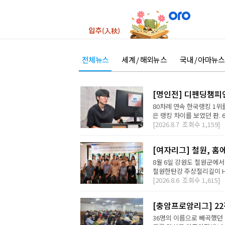
전체뉴스
세계 / 해외뉴스
국내 / 아마뉴스
[명인전] 디펜딩챔피
80차례 연속 한국랭킹 1위를
은 랭킹 차이를 보였던 판. 
[2026.8.7
조회수
1,159]
[여자리그] 철원, 홈
8월 6일 강원도 철원군에서
철원한탄강 주상절리길이 H2 D
[2026.8.6
조회수
1,615]
[충암프로암리그] 2
36명의 이름으로 빼곡했던 