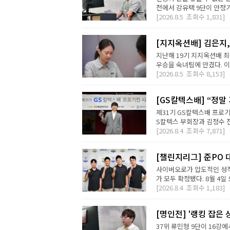
전에서 강유택 9단이 안정기 
[2026.8.5
조회수
1,831]
[지지옥션배] 김은지,
지난해 19기 지지옥션배 최
우승을 숙녀팀에 안겼다. 이번
[2026.8.5
조회수
8,153]
[GS칼텍스배] “정말
제31기 GS칼텍스배 프로기
S칼텍스 부회장과 김정수 전
[2026.8.4
조회수
7,871]
[챌린지리그] 준PO 
사이버오로가 압도적인 성적
가 모두 확정됐다. 8월 4일 오
[2026.8.4
조회수
1,183]
[명인전] '랭킹 잡은 
37위 류민형 9단이 16강