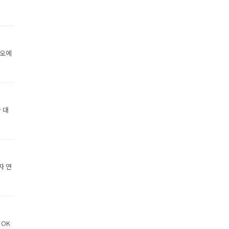
디오에
 대
자 연
 OK