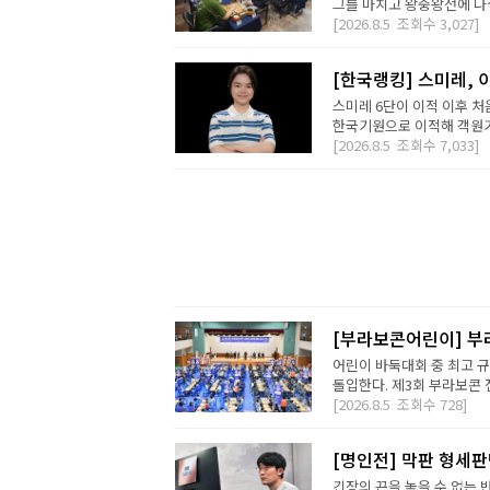
그를 마치고 왕중왕전에 나설 
[2026.8.5
조회수
3,027]
[한국랭킹] 스미레, 
스미레 6단이 이적 이후 처
한국기원으로 이적해 객원기사
[2026.8.5
조회수
7,033]
[부라보콘어린이] 부
어린이 바둑대회 중 최고 
돌입한다. 제3회 부라보콘 
[2026.8.5
조회수
728]
[명인전] 막판 형세
긴장의 끈을 놓을 수 없는 