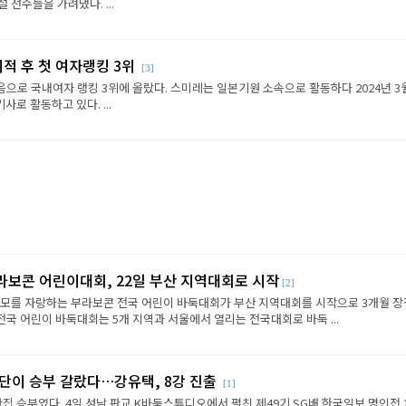
선수들을 가려냈다. ...
이적 후 첫 여자랭킹 3위
[3]
음으로 국내여자 랭킹 3위에 올랐다. 스미레는 일본기원 소속으로 활동하다 2024년 3
로 활동하고 있다. ...
라보콘 어린이대회, 22일 부산 지역대회로 시작
[2]
규모를 자랑하는 부라보콘 전국 어린이 바둑대회가 부산 지역대회를 시작으로 3개월 
전국 어린이 바둑대회는 5개 지역과 서울에서 열리는 전국대회로 바둑 ...
판단이 승부 갈랐다…강유택, 8강 진출
[1]
반집 승부였다. 4일 성남 판교 K바둑스튜디오에서 펼친 제49기 SG배 한국일보 명인전 