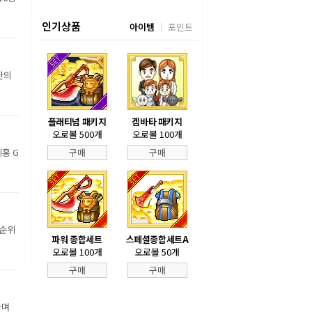
인기상품
아이템
포인트
만의
플래티넘 패키지
겜바타 패키지
오로볼 500개
오로볼 100개
홍 G
구매
구매
 순위
파워 종합세트
스페셜종합세트A
오로볼 100개
오로볼 50개
구매
구매
하며