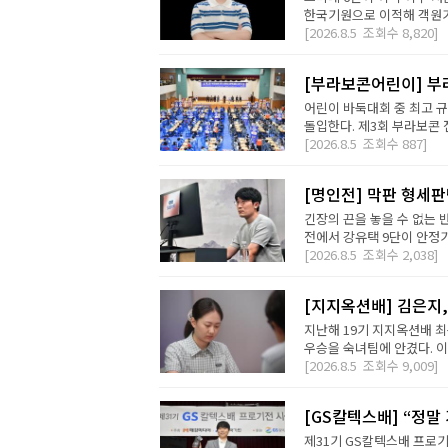
한국기원으로 이적해 객원기사
[2026.8.5
조회수
8,820]
[부라보콘어린이] 부
어린이 바둑대회 중 최고 
돌입한다. 제3회 부라보콘 
[2026.8.5
조회수
887]
[명인전] 막판 형세
긴장의 끈을 놓을 수 없는 
전에서 강유택 9단이 안정기 
[2026.8.5
조회수
2,038]
[지지옥션배] 김은지,
지난해 19기 지지옥션배 최
우승을 숙녀팀에 안겼다. 이번
[2026.8.5
조회수
9,009]
[GS칼텍스배] “정말
제31기 GS칼텍스배 프로기