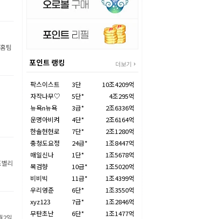
 홈팀
포인트 랭킹
더보기
팍스이스트
3단
10조4209억
자작나무♡
5단*
4조295억
뉴욕n뉴욕
3급*
2조6336억
운명아비켜
4단*
2조6164억
한솔현현로
7단*
2조1280억
충청도요정
24급*
1조8447억
매일신나
1단*
1조5678억
조별리
목검향
10급*
1조5020억
비비빅
11급*
1조4399억
우리영준
6단*
1조3550억
xyz123
7급*
1조2846억
무탄초난
6단*
1조1477억
월2일