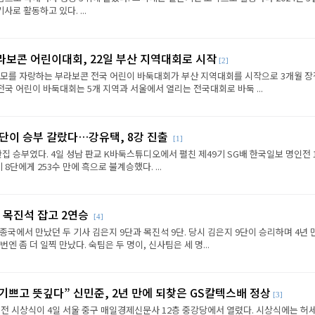
로 활동하고 있다. ...
라보콘 어린이대회, 22일 부산 지역대회로 시작
[2]
규모를 자랑하는 부라보콘 전국 어린이 바둑대회가 부산 지역대회를 시작으로 3개월 
전국 어린이 바둑대회는 5개 지역과 서울에서 열리는 전국대회로 바둑 ...
판단이 승부 갈랐다…강유택, 8강 진출
[1]
반집 승부였다. 4일 성남 판교 K바둑스튜디오에서 펼친 제49기 SG배 한국일보 명인전 
8단에게 253수 만에 흑으로 불계승했다. ...
 목진석 잡고 2연승
[4]
종국에서 만났던 두 기사 김은지 9단과 목진석 9단. 당시 김은지 9단이 승리하며 4년 
엔 좀 더 일찍 만났다. 숙팀은 두 명이, 신사팀은 세 명...
 기쁘고 뜻깊다” 신민준, 2년 만에 되찾은 GS칼텍스배 정상
[3]
전 시상식이 4일 서울 중구 매일경제신문사 12층 중강당에서 열렸다. 시상식에는 허세