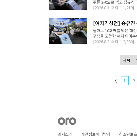
주를 3-0으로 꺾고 정규리
[2026.8.3
조회수
1,219]
[여자기성전] 송유진
올해로 10회째를 맞은 해
구생을 포함한 여자 아마추어
[2026.8.2
조회수
2,980]
〈
1
2
회사소개
개인정보처리방침
청소년보