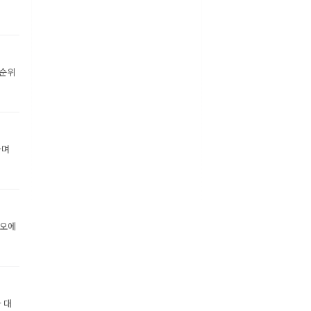
 순위
하며
디오에
 대