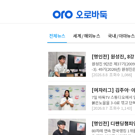
전체뉴스
세계 / 해외뉴스
국내 / 아마뉴스
[명인전] 원성진, 8
원성진 9단은 제37기(200
-3). 49기(2026년) 원성
[2026.8.8
조회수
1,066]
[여자리그] 김주아·이
7일 바둑TV 스튜디오에서
붉은노을을 3-0로 꺾고 단독
[2026.8.7
조회수
1,143]
[명인전] 디펜딩챔피
80차례 연속 한국랭킹 1위를