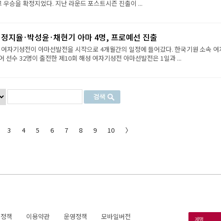
그 우승을 확정지었다. 지난 라운드 포스트시즌 진출이 ...
·정지율·박성윤·채현기 아마 4명, 프로예선 진출
성 여자기성전이 아마선발전을 시작으로 4개월간의 일정에 들어갔다. 한국기원 소속 여
 선수 32명이 출전한 제10회 해성 여자기성전 아마선발전은 1일과 ...
3
4
5
6
7
8
9
10
〉
호정책
이용약관
운영정책
모바일버전