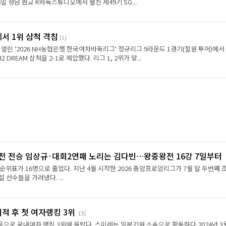
6일 성남 판교 K바둑스튜디오에서 펼친 제49기 SG...
에서 1위 삼척 격침
[1]
 열린 '2026 NH농협은행 한국여자바둑리그' 정규리그 9라운드 1경기(철원 투어)에서
REAM 삼척을 2-1로 제압했다. 리그 1, 2위가 맞...
2전 전승 임상규·대회2연패 노리는 김다빈…왕중왕전 16강 7일부터
순위표가 16명으로 줄었다. 지난 4월 시작한 2026 충암프로암리그가 7월 말 두번째 
선수들을 가려냈다. ...
이적 후 첫 여자랭킹 3위
[3]
음으로 국내여자 랭킹 3위에 올랐다. 스미레는 일본기원 소속으로 활동하다 2024년 3