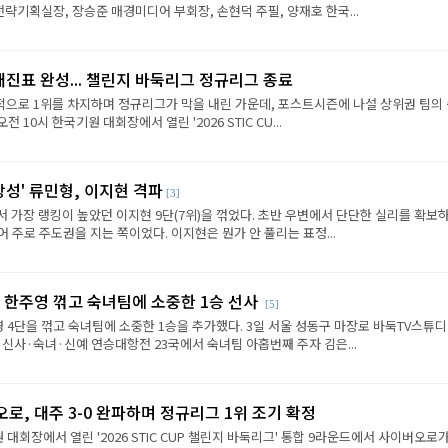
략기획실장, 장승준 매경미디어 부회장, 손현덕 주필, 양재호 한국...
대진표 완성... 챌린지 바둑리그 정규리그 종료
으로 1위를 차지하며 정규리그가 막을 내린 가운데, 포스트시즌에 나설 상위권 팀의
전 10시 한국기원 대회장에서 열린 '2026 STIC CU...
상성' 류민형, 이지현 격파
[3]
에서 가장 랭킹이 높았던 이지현 9단(7위)을 꺾었다. 초반 우변에서 단단한 실리를 확보
 주로 주도권을 지는 쪽이었다. 이지현은 뭔가 안 풀리는 표정...
 한주영 꺾고 숙녀팀에 소중한 1승 선사
[5]
 4단을 꺾고 숙녀팀에 소중한 1승을 추가했다. 3일 서울 성동구 마장로 바둑TV스튜
 신사·숙녀·신예 연승대항전 23국에서 숙녀팀 아홉번째 주자 김은...
로, 대주 3-0 완파하며 정규리그 1위 조기 확정
원 대회장에서 열린 '2026 STIC CUP 챌린지 바둑리그' 통합 9라운드에서 사이버오로가