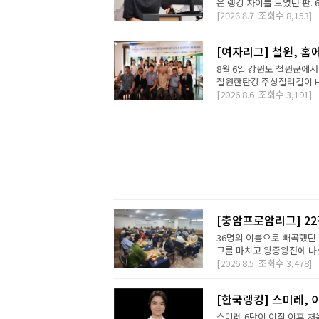
은 랭킹 차이를 보였던 판. 
[2026.8.7
조회수
8,153]
[여자리그] 철원, 홈
8월 6일 강원도 철원군에서
철원한탄강 주상절리길이 H2 D
[2026.8.6
조회수
3,191]
[충암프로암리그] 2
36명의 이름으로 빼곡했던 
그를 마치고 왕중왕전에 나설 
[2026.8.5
조회수
3,478]
[한국랭킹] 스미레, 
스미레 6단이 이적 이후 처