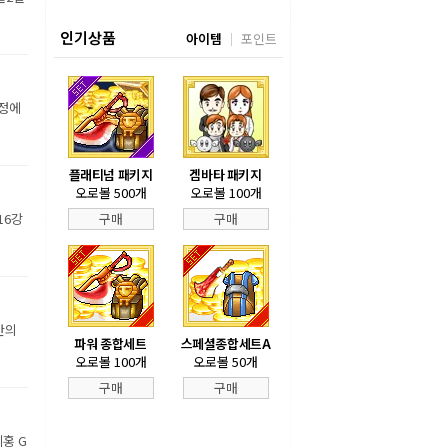
인기상품
아이템
포인트
장정에
플래티넘 패키지
겜바타 패키지
오로볼 500개
오로볼 100개
16강
구매
구매
만의
파워 종합세트
스페셜종합세트A
오로볼 100개
오로볼 50개
구매
구매
홍 G