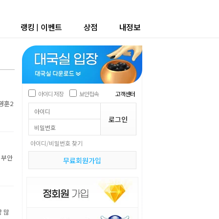
랭킹
|
이벤트
상점
내정보
아이디 저장
보안접속
고객센터
박영훈2
아이디/비밀번호 찾기
 부안
무료회원가입
장 많