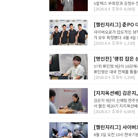
S칼텍스 부회장과 김정수 전
[2026.8.4
조회수
8,069]
[챌린지리그] 준PO 
사이버오로가 압도적인 성적
가 모두 확정됐다. 8월 4일 오
[2026.8.4
조회수
1,320]
[명인전] '랭킹 잡은 
37위 류민형 9단이 16강
류민형은 대국 전체를 통틀어
[2026.8.4
조회수
3,396]
[지지옥션배] 김은지,
김은지 9단이 신예팀 한주영
서 펼친 제20기 지지옥션배
[2026.8.3
조회수
6,669]
[챌린지리그] 사이버오
8월 3일 오전 10시 한국기