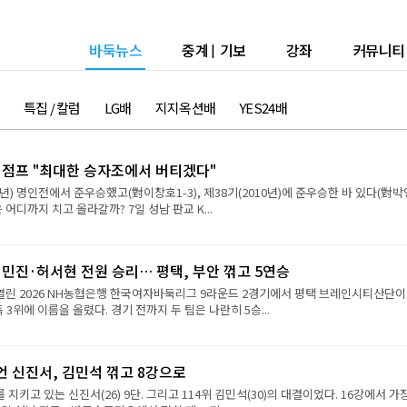
바둑뉴스
중계
|
기보
강좌
커뮤니티
특집 / 칼럼
LG배
지지옥션배
YES24배
강 점프 "최대한 승자조에서 버티겠다"
9년) 명인전에서 준우승했고(對이창호1-3), 제38기(2010년)에 준우승한 바 있다(對
진은 어디까지 치고 올라갈까? 7일 성남 판교 K...
민진·허서현 전원 승리… 평택, 부안 꺾고 5연승
 열린 2026 NH농협은행 한국여자바둑리그 9라운드 2경기에서 평택 브레인시티산단이
 3위에 이름을 올렸다. 경기 전까지 두 팀은 나란히 5승...
언 신진서, 김민석 꺾고 8강으로
 지키고 있는 신진서(26) 9단. 그리고 114위 김민석(30)의 대결이었다. 16강에서 가