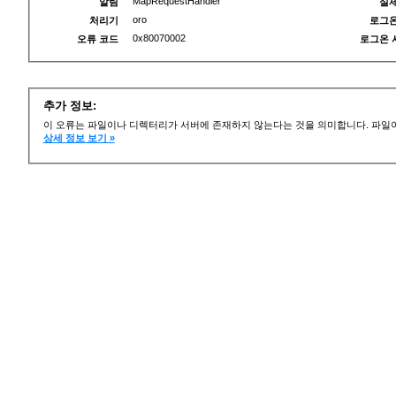
MapRequestHandler
알림
실제
oro
처리기
로그온
0x80070002
오류 코드
로그온 
추가 정보:
이 오류는 파일이나 디렉터리가 서버에 존재하지 않는다는 것을 의미합니다. 파일이
상세 정보 보기 »