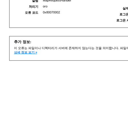
MapRequestHandler
알림
oro
처리기
실제
0x80070002
오류 코드
로그온
로그온 
추가 정보:
이 오류는 파일이나 디렉터리가 서버에 존재하지 않는다는 것을 의미합니다. 파일이
상세 정보 보기 »