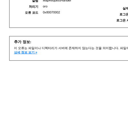
MapRequestHandler
알림
oro
처리기
실제
0x80070002
오류 코드
로그온
로그온 
추가 정보:
이 오류는 파일이나 디렉터리가 서버에 존재하지 않는다는 것을 의미합니다. 파일이
상세 정보 보기 »