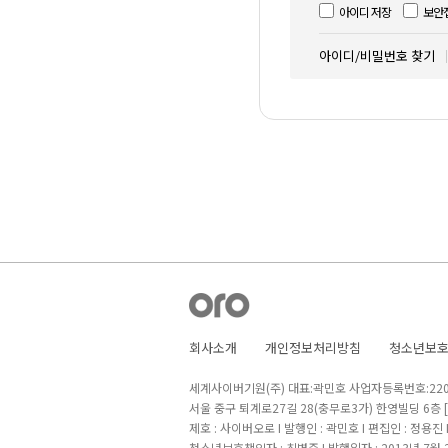
아이디 저장
보안
아이디/비밀번호 찾기
회사소개
개인정보처리방침
청소년보
세계사이버기원(주) 대표:곽민호 사업자등록번호:220-8
서울 중구 퇴계로27길 28(충무로3가) 한영빌딩 6층
제호 : 사이버오로 I 발행인 : 곽민호 I 편집인 : 정용진
청소년보호책임자 : 최병준 I 발행일자 : 2013년 7월 