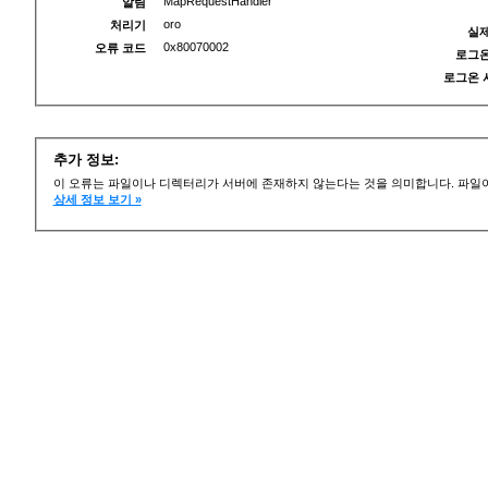
MapRequestHandler
알림
oro
처리기
실제
0x80070002
오류 코드
로그온
로그온 
추가 정보:
이 오류는 파일이나 디렉터리가 서버에 존재하지 않는다는 것을 의미합니다. 파일이
상세 정보 보기 »