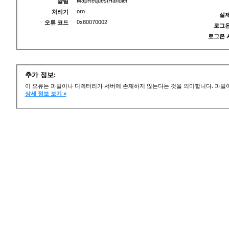
MapRequestHandler
알림
oro
처리기
실제
0x80070002
오류 코드
로그온
로그온 
추가 정보:
이 오류는 파일이나 디렉터리가 서버에 존재하지 않는다는 것을 의미합니다. 파일이
상세 정보 보기 »