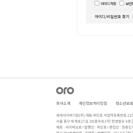
아이디 저장
보안
아이디/비밀번호 찾기
회사소개
개인정보처리방침
청소년보
세계사이버기원(주) 대표:곽민호 사업자등록번호:220-8
서울 중구 퇴계로27길 28(충무로3가) 한영빌딩 6층
제호 : 사이버오로 I 발행인 : 곽민호 I 편집인 : 정용진
청소년보호책임자 : 최병준 I 발행일자 : 2013년 7월 