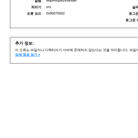
MapRequestHandler
알림
oro
처리기
실제
0x80070002
오류 코드
로그온
로그온 
추가 정보:
이 오류는 파일이나 디렉터리가 서버에 존재하지 않는다는 것을 의미합니다. 파일이
상세 정보 보기 »