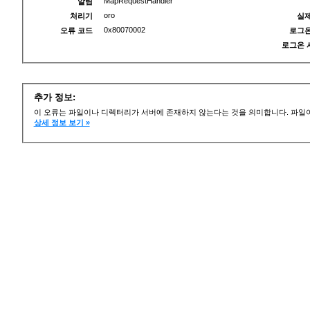
MapRequestHandler
알림
oro
처리기
실제
0x80070002
오류 코드
로그온
로그온 
추가 정보:
이 오류는 파일이나 디렉터리가 서버에 존재하지 않는다는 것을 의미합니다. 파일이
상세 정보 보기 »