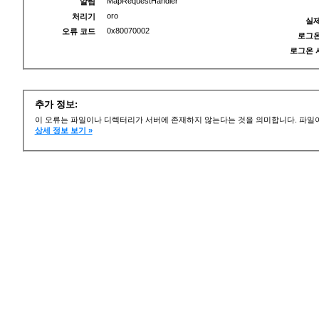
MapRequestHandler
알림
oro
처리기
실제
0x80070002
오류 코드
로그온
로그온 
추가 정보:
이 오류는 파일이나 디렉터리가 서버에 존재하지 않는다는 것을 의미합니다. 파일이
상세 정보 보기 »