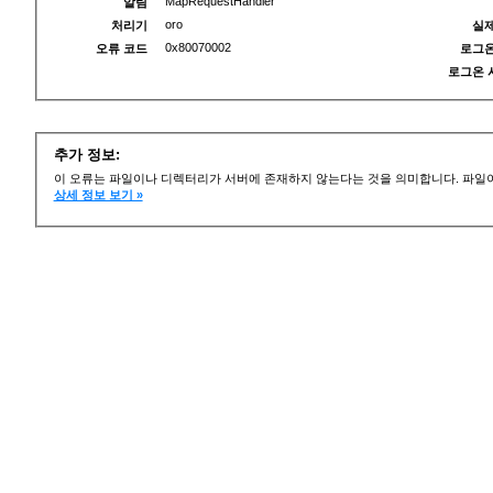
MapRequestHandler
알림
oro
처리기
실제
0x80070002
오류 코드
로그온
로그온 
추가 정보:
이 오류는 파일이나 디렉터리가 서버에 존재하지 않는다는 것을 의미합니다. 파일이
상세 정보 보기 »