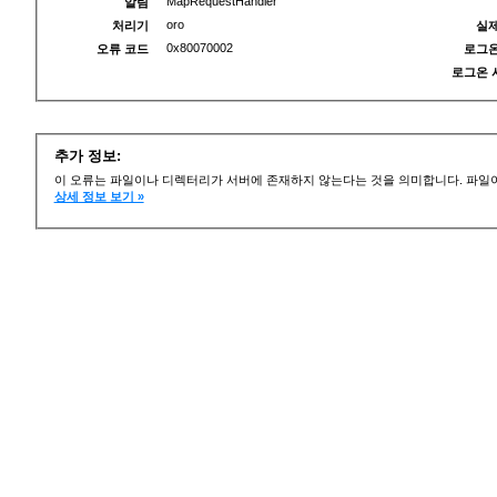
MapRequestHandler
알림
oro
처리기
실제
0x80070002
오류 코드
로그온
로그온 
추가 정보:
이 오류는 파일이나 디렉터리가 서버에 존재하지 않는다는 것을 의미합니다. 파일이
상세 정보 보기 »